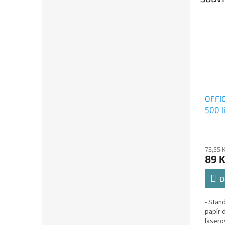
OFFIC
500 l
73,55 
89 
D
- Stan
papír 
lasero