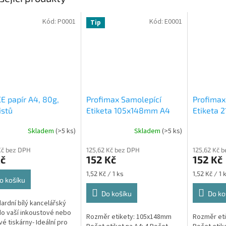
Kód:
P0001
Kód:
E0001
Tip
E papír A4, 80g,
Profimax Samolepící
Profimax
istů
Etiketa 105x148mm A4
Etiketa 
bílá 100ks v krabici 1/4
bílá 100k
Skladem
(>5 ks)
Skladem
(>5 ks)
Průměrné
Emy 8588002038082
Profimax
hodnocení
samolepící bílé A4 105 x
210x148,
Kč bez DPH
125,62 Kč bez DPH
125,62 Kč 
produktu
148,5 mm 100 listů
listů v kr
Kč
152 Kč
152 Kč
je
5,0
Měrná
Měrná
1,52 Kč / 1 ks
1,52 Kč / 1 
z
o košíku
cena:
cena:
5
Do košíku
Do ko
hvězdiček.
dardní bílý kancelářský
do vaší inkoustové nebo
Rozměr etikety: 105x148mm
Rozměr et
vé tiskárny- Ideální pro