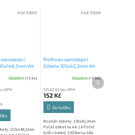
Kód:
E0003
Kód:
E0006
 samolepící
Profimax samolepící
210x148,5mm A4
Etiketa 105x42,3mm A4
s v krabici 1/2
bílá 100ks v krabici 1/14
Skladem
(>5 ks)
Skladem
(>5 ks)
 samolepící
Profimax samolepící
Další
produkt
5mm bílé 100
105x42,3mm bílé 100
bez DPH
125,62 Kč bez DPH
abici
listů v krabici
152 Kč
ks
Do košíku
šíku
Rozměr etikety: 105x42,3mm
Počet etiket na A4: 14 Počet
ikety: 210x148,5mm
listů v balení: 100 Barva: bílá