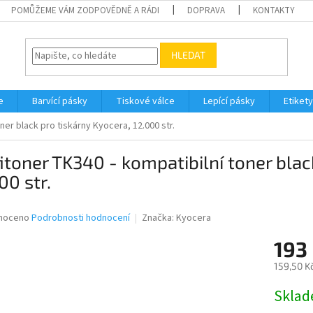
POMŮŽEME VÁM ZODPOVĚDNĚ A RÁDI
DOPRAVA
KONTAKTY
HLEDAT
e
Barvící pásky
Tiskové válce
Lepící pásky
Etikety
ner black pro tiskárny Kyocera, 12.000 str.
itoner TK340 - kompatibilní toner blac
00 str.
né
noceno
Podrobnosti hodnocení
Značka:
Kyocera
ní
193
u
159,50 K
Měrná
Skla
cena:
ek.