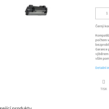
Černý kom
Kompatibi
počtem vy
bezproblé
Garance p
výběrem t
vším pom
Detailní 
TISK
sející produkty