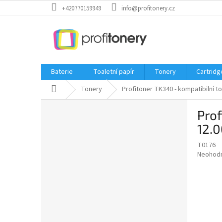
Přejít
+420770159949
info@profitonery.cz
na
obsah
Baterie
Toaletní papír
Tonery
Cartridg
Domů
Tonery
Profitoner TK340 - kompatibilní to
P
Prof
o
s
12.0
t
T0176
r
Průměr
Neohod
a
hodnoce
n
produkt
n
je
í
0,0
z
p
5
a
hvězdič