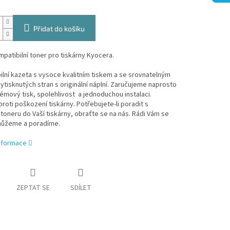
Přidat do košíku
patibilní toner pro tiskárny Kyocera.
lní kazeta s vysoce kvalitním tiskem a se srovnatelným
tisknutých stran s originální náplní. Zaručujeme naprosto
mový tisk, spolehlivost a jednoduchou instalaci.
roti poškození tiskárny. Potřebujete-li poradit s
oneru do Vaší tiskárny, obraťte se na nás. Rádi Vám se
ůžeme a poradíme.
informace
ZEPTAT SE
SDÍLET