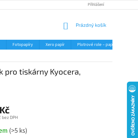
Přihlášení
NÁKUPNÍ
Prázdný košík
KOŠÍK
Fotopapíry
Xero papír
Plotrové role – papír do plotru A0
k pro tiskárny Kyocera,
 Kč
č bez DPH
dem
(>5 ks)