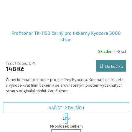
Profitoner TK-1150 černý pro tiskárny Kyocera 3000
stran
Skladem
(>5 ks)
122,31 Kč bez DPH
Do košíku
148 Kč
Černý kompatibilní toner pro tiskárny Kyocera. Kompatibilní kazeta
s vysoce kvalitním tiskem a se srovnatelným počtem vytisknutých
stran s originální náplní. Zaručujeme...
NAČÍST 12 DALŠÍCH
S
1
6
t
O
r
66
položek celkem
v
á