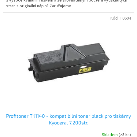
s vysoce kvalitním tiskem a se srovnatelným počtem vytisknutých
stran s originální náplní. Zaručujeme...
Kód:
T0604
Profitoner TK1140 - kompatibilní toner black pro tiskárny
Kyocera, 7.200str.
Skladem
(>5 ks)