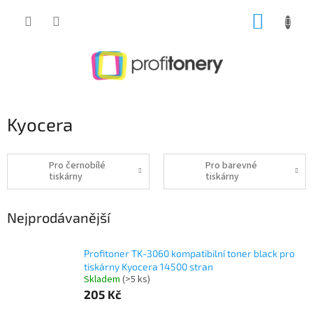
Přejít
NÁKUP
na
obsah
KOŠÍK
Kyocera
Pro černobílé
Pro barevné
tiskárny
tiskárny
Nejprodávanější
Profitoner TK-3060 kompatibilní toner black pro
tiskárny Kyocera 14500 stran
Skladem
(>5 ks)
205 Kč