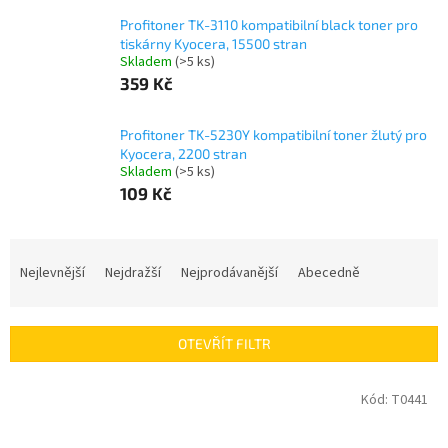
Profitoner TK-3110 kompatibilní black toner pro
tiskárny Kyocera, 15500 stran
Skladem
(>5 ks)
359 Kč
Profitoner TK-5230Y kompatibilní toner žlutý pro
Kyocera, 2200 stran
Skladem
(>5 ks)
109 Kč
Ř
a
Nejlevnější
Nejdražší
Nejprodávanější
Abecedně
z
e
n
OTEVŘÍT FILTR
í
p
V
Kód:
T0441
r
ý
o
p
d