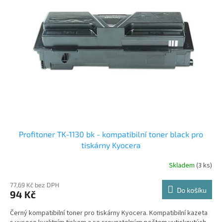
i
u
s
k
p
t
r
ů
o
d
u
k
t
ů
Profitoner TK-1130 bk - kompatibilní toner black pro
tiskárny Kyocera
Skladem
(3 ks)
77,69 Kč bez DPH
Do košíku
94 Kč
Černý kompatibilní toner pro tiskárny Kyocera. Kompatibilní kazeta