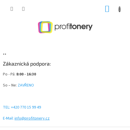
Přejít
NÁKUP
na
obsah
KOŠÍK
..
Zákaznická podpora:
Po - Pá:
8:00 - 16:30
So – Ne:
ZAVŘENO
TEL: +420 770 15 99 49
E-Mail:
info@profitonery.cz
Z