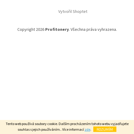
á
Vytvořil Shoptet
p
a
t
Copyright 2026
Profitonery
. Všechna práva vyhrazena.
í
Tento web používá soubory cookie. Dalším procházením tohoto webu vyjadřujete
souhlas s jejich používáním.. Více informací
zde
.
ROZUMÍM