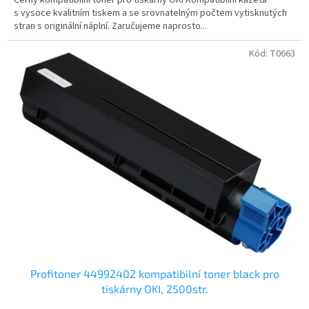
s vysoce kvalitním tiskem a se srovnatelným počtem vytisknutých
stran s originální náplní. Zaručujeme naprosto...
Kód:
T0663
Profitoner 44992402 kompatibilní toner black pro
tiskárny OKI, 2500str.