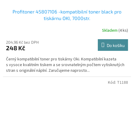
Profitoner 45807106 -kompatibilní toner black pro
tiskárnu OKI, 7000str.
Skladem
(4 ks)
204,96 Kč bez DPH
Do košíku
248 Kč
Černý kompatibilní toner pro tiskárny Oki. Kompatibilní kazeta
s vysoce kvalitním tiskem a se srovnatelným počtem vytisknutých
stran s originální náplní. Zaručujeme naprosto...
Kód:
T1188