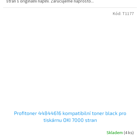
stran s originální náplní. Zaručujeme naprosto...
Kód:
T1177
Profitoner 44844616 kompatibilní toner black pro
tiskárnu OKI 7000 stran
Skladem
(4 ks)