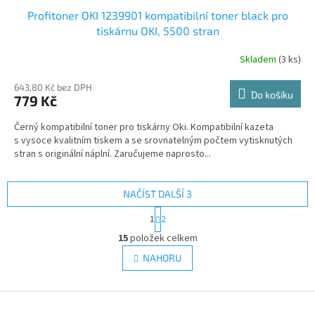
Profitoner OKI 1239901 kompatibilní toner black pro
tiskárnu OKI, 5500 stran
Skladem
(3 ks)
643,80 Kč bez DPH
Do košíku
779 Kč
Černý kompatibilní toner pro tiskárny Oki. Kompatibilní kazeta
s vysoce kvalitním tiskem a se srovnatelným počtem vytisknutých
stran s originální náplní. Zaručujeme naprosto...
NAČÍST DALŠÍ 3
S
1
2
t
O
r
15
položek celkem
v
á
l
NAHORU
n
á
k
d
o
v
Z
a
á
c
á