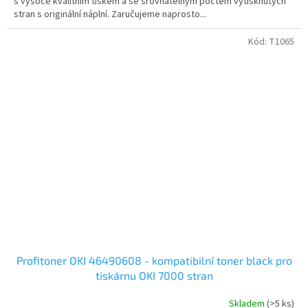
s vysoce kvalitním tiskem a se srovnatelným počtem vytisknutých
stran s originální náplní. Zaručujeme naprosto...
Kód:
T1065
Profitoner OKI 46490608 - kompatibilní toner black pro
tiskárnu OKI 7000 stran
Skladem
(>5 ks)