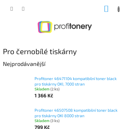
Přejít
NÁKUP
na
obsah
KOŠÍK
Pro černobílé tiskárny
Nejprodávanější
Profitoner 46471104 kompatibilní toner black
pro tiskárny OKI, 7000 stran
Skladem
(2 ks)
1 366 Kč
Profitoner 46507508 kompatibilní toner black
pro tiskárny OKI 8000 stran
Skladem
(3 ks)
799 Kč