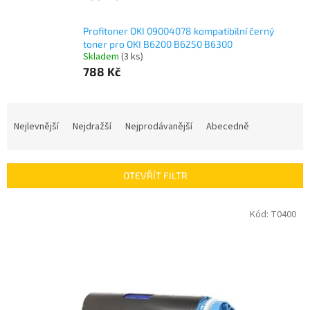
Profitoner OKI 09004078 kompatibilní černý
toner pro OKI B6200 B6250 B6300
Skladem
(3 ks)
788 Kč
Ř
a
Nejlevnější
Nejdražší
Nejprodávanější
Abecedně
z
e
n
OTEVŘÍT FILTR
í
p
V
Kód:
T0400
r
ý
o
p
d
i
u
s
k
p
t
r
ů