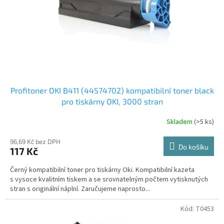
o
d
u
k
t
ů
Profitoner OKI B411 (44574702) kompatibilní toner black
pro tiskárny OKI, 3000 stran
Skladem
(>5 ks)
96,69 Kč bez DPH
Do košíku
117 Kč
Černý kompatibilní toner pro tiskárny Oki. Kompatibilní kazeta
s vysoce kvalitním tiskem a se srovnatelným počtem vytisknutých
stran s originální náplní. Zaručujeme naprosto...
Kód:
T0453