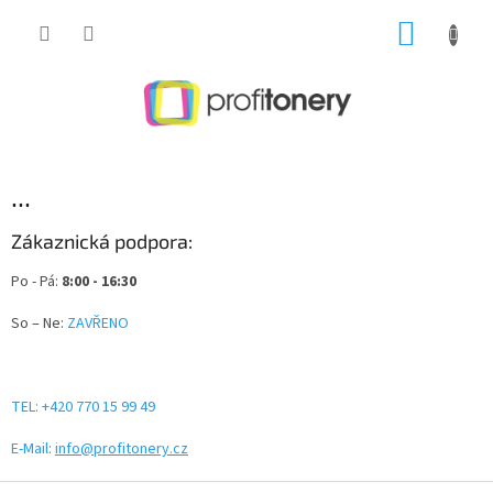
Přejít
NÁKUP
na
obsah
KOŠÍK
...
Zákaznická podpora:
Po - Pá:
8:00 - 16:30
So – Ne:
ZAVŘENO
TEL: +420 770 15 99 49
E-Mail:
info@profitonery.cz
Z