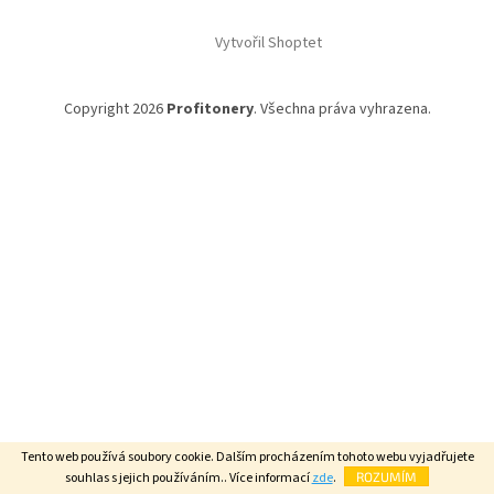
á
Vytvořil Shoptet
p
a
t
Copyright 2026
Profitonery
. Všechna práva vyhrazena.
í
Tento web používá soubory cookie. Dalším procházením tohoto webu vyjadřujete
souhlas s jejich používáním.. Více informací
zde
.
ROZUMÍM