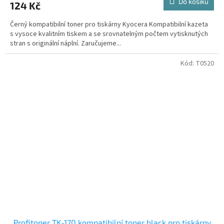
Do košíku
124 Kč
Černý kompatibilní toner pro tiskárny Kyocera Kompatibilní kazeta
s vysoce kvalitním tiskem a se srovnatelným počtem vytisknutých
stran s originální náplní. Zaručujeme...
Kód:
T0520
Profitoner TK-170 kompatibilní toner black pro tiskárny