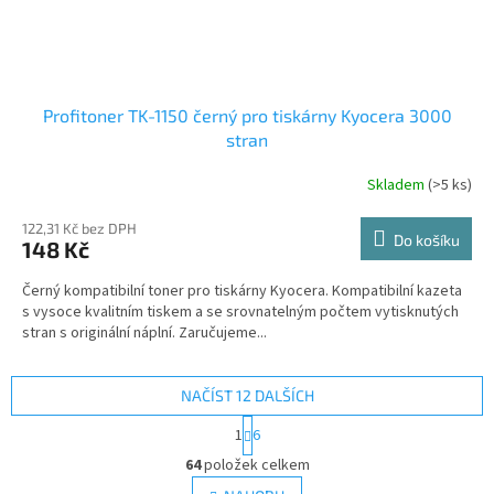
Profitoner TK-1150 černý pro tiskárny Kyocera 3000
stran
Skladem
(>5 ks)
122,31 Kč bez DPH
Do košíku
148 Kč
Černý kompatibilní toner pro tiskárny Kyocera. Kompatibilní kazeta
s vysoce kvalitním tiskem a se srovnatelným počtem vytisknutých
stran s originální náplní. Zaručujeme...
NAČÍST 12 DALŠÍCH
S
1
6
t
O
r
64
položek celkem
v
á