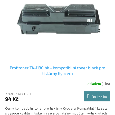
i
r
s
o
p
d
r
u
o
k
d
t
u
ů
k
t
ů
Profitoner TK-1130 bk - kompatibilní toner black pro
tiskárny Kyocera
Skladem
(3 ks)
77,69 Kč bez DPH
Do košíku
94 Kč
Černý kompatibilní toner pro tiskárny Kyocera. Kompatibilní kazeta
s vysoce kvalitním tiskem a se srovnatelným počtem vytisknutých