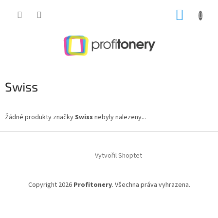
Přejít
NÁKUP
na
obsah
KOŠÍK
Swiss
Žádné produkty značky
Swiss
nebyly nalezeny...
Z
á
Vytvořil Shoptet
p
a
t
Copyright 2026
Profitonery
. Všechna práva vyhrazena.
í