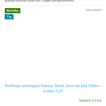
jednom kartonu obdržíte 5 balíku xerografického...
Kód:
E0014
Novinka
Tip
Profimax samolepící Etiketa 70x42,3mm A4 bílá 100ks v
krabici 1/21
Skladem
(>5 ks)