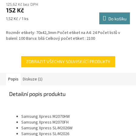
125,62 Kč bez DPH
152 Kč
Měrná
1,52 Kč / 1 ks
Do košíku
cena:
Rozměr etikety: 70x42,3mm Počet etiket na A4: 24 Počet listů v
balení: 100 Barva: bílá Celkový počet etiket : 2100
ZOBRAZIT VŠECHNY SOUVISEJÍCÍ PRODUKTY
Popis
Diskuze (1)
Detailní popis produktu
Samsung Xpress M2070HW
Samsung Xpress M2070FH
Samsung Xpress SL-M2026W
Samsung Xpress SL-M2026