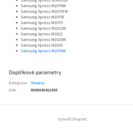
Samsung Xpress SL-M2020
Samsung Xpress M2070W
Samsung Xpress M2070FW
Samsung Xpress M2070F
Samsung Xpress M2070
Samsung Xpress M2022W
Samsung Xpress M2022
Samsung Xpress M2020W
Samsung Xpress M2020
Samsung Xpress M2078W
Doplňkové parametry
Kategorie
:
Tonery
EAN
:
8595643413055
Z
á
Vytvořil Shoptet
p
a