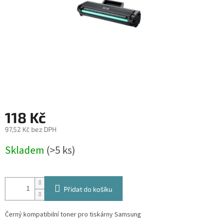
118 Kč
97,52 Kč bez DPH
Měrná
Skladem
(>5 ks)
cena:
Přidat do košíku
Černý kompatibilní toner pro tiskárny Samsung