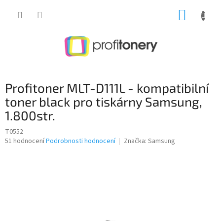
Přejít
NÁKUP
na
obsah
KOŠÍK
Profitoner MLT-D111L - kompatibilní
toner black pro tiskárny Samsung,
1.800str.
T0552
Průměrné
51 hodnocení
Podrobnosti hodnocení
Značka:
Samsung
hodnocení
produktu
je
3,0
z
5
hvězdiček.