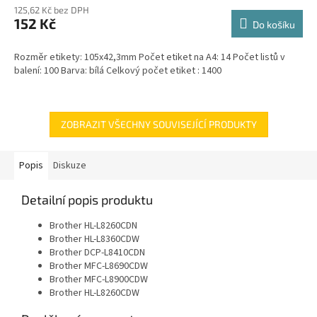
125,62 Kč bez DPH
152 Kč
Do košíku
Rozměr etikety: 105x42,3mm Počet etiket na A4: 14 Počet listů v
balení: 100 Barva: bílá Celkový počet etiket : 1400
ZOBRAZIT VŠECHNY SOUVISEJÍCÍ PRODUKTY
Popis
Diskuze
Detailní popis produktu
Brother HL-L8260CDN
Brother HL-L8360CDW
Brother DCP-L8410CDN
Brother MFC-L8690CDW
Brother MFC-L8900CDW
Brother HL-L8260CDW