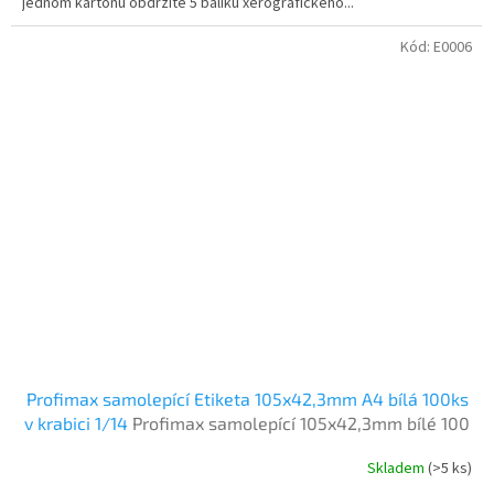
jednom kartonu obdržíte 5 balíku xerografického...
Kód:
E0006
Profimax samolepící Etiketa 105x42,3mm A4 bílá 100ks
v krabici 1/14
Profimax samolepící 105x42,3mm bílé 100
listů v krabici
Skladem
(>5 ks)