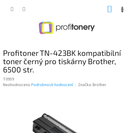
Přejít
NÁKUP
na
obsah
KOŠÍK
Profitoner TN-423BK kompatibilní
toner černý pro tiskárny Brother,
6500 str.
T0959
Průměrné
Neohodnoceno
Podrobnosti hodnocení
Značka:
Brother
hodnocení
produktu
je
0,0
z
5
hvězdiček.