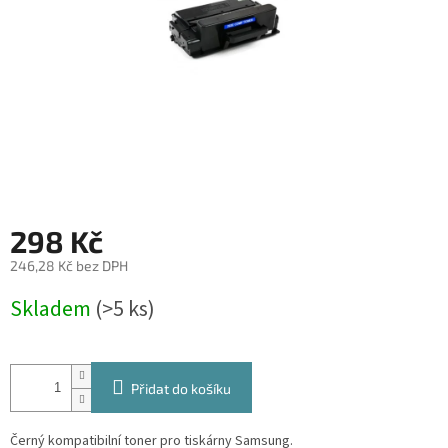
298 Kč
246,28 Kč bez DPH
Měrná
Skladem
(>5 ks)
cena:
Přidat do košíku
Černý kompatibilní toner pro tiskárny Samsung.