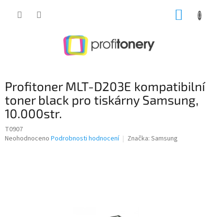
Přejít
NÁKUP
na
obsah
KOŠÍK
Profitoner MLT-D203E kompatibilní
toner black pro tiskárny Samsung,
10.000str.
T0907
Průměrné
Neohodnoceno
Podrobnosti hodnocení
Značka:
Samsung
hodnocení
produktu
je
0,0
z
5
hvězdiček.