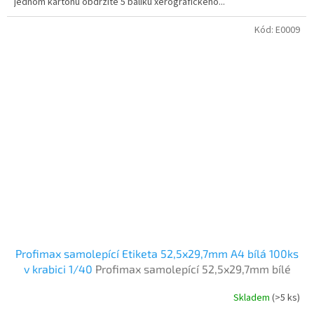
jednom kartonu obdržíte 5 balíku xerografického...
Kód:
E0009
Profimax samolepící Etiketa 52,5x29,7mm A4 bílá 100ks
v krabici 1/40
Profimax samolepící 52,5x29,7mm bílé
100 listů v krabici
Skladem
(>5 ks)