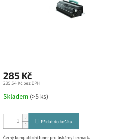
285 Kč
235,54 Kč bez DPH
Měrná
Skladem
(>5 ks)
cena:
Přidat do košíku
Černý kompatibilní toner pro tiskárny Lexmark.