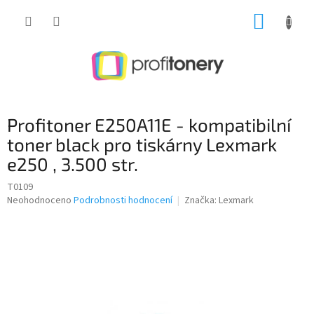
Přejít
NÁKUP
na
obsah
KOŠÍK
Profitoner E250A11E - kompatibilní
toner black pro tiskárny Lexmark
e250 , 3.500 str.
T0109
Průměrné
Neohodnoceno
Podrobnosti hodnocení
Značka:
Lexmark
hodnocení
produktu
je
0,0
z
5
hvězdiček.