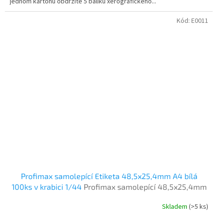
jednom kartonu obdržíte 5 balíku xerografického...
Kód:
E0011
Profimax samolepící Etiketa 48,5x25,4mm A4 bílá
100ks v krabici 1/44
Profimax samolepící 48,5x25,4mm
bílé 100 listů v krabici
Skladem
(>5 ks)