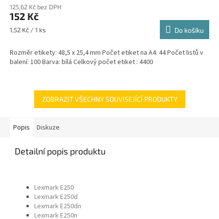
125,62 Kč bez DPH
152 Kč
Měrná
1,52 Kč / 1 ks
Do košíku
cena:
Rozměr etikety: 48,5 x 25,4 mm Počet etiket na A4: 44 Počet listů v
balení: 100 Barva: bílá Celkový počet etiket : 4400
ZOBRAZIT VŠECHNY SOUVISEJÍCÍ PRODUKTY
Popis
Diskuze
Detailní popis produktu
Lexmark E250
Lexmark E250d
Lexmark E250dn
Lexmark E250n