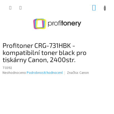
Přejít
NÁKUP
na
obsah
KOŠÍK
Profitoner CRG-731HBK -
kompatibilní toner black pro
tiskárny Canon, 2400str.
T0392
Průměrné
Neohodnoceno
Podrobnosti hodnocení
Značka:
Canon
hodnocení
produktu
je
0,0
z
5
hvězdiček.