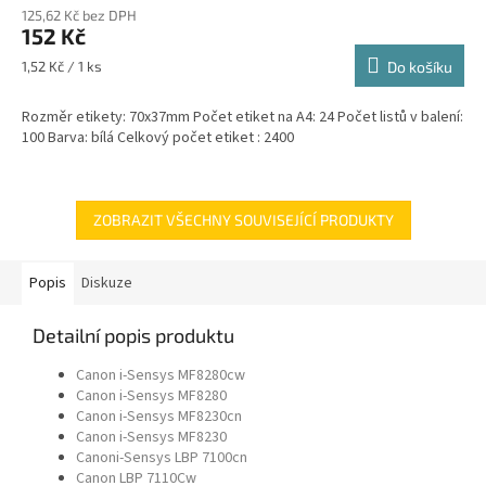
125,62 Kč bez DPH
152 Kč
Měrná
1,52 Kč / 1 ks
Do košíku
cena:
Rozměr etikety: 70x37mm Počet etiket na A4: 24 Počet listů v balení:
100 Barva: bílá Celkový počet etiket : 2400
ZOBRAZIT VŠECHNY SOUVISEJÍCÍ PRODUKTY
Popis
Diskuze
Detailní popis produktu
Canon i-Sensys MF8280cw
Canon i-Sensys MF8280
Canon i-Sensys MF8230cn
Canon i-Sensys MF8230
Canoni-Sensys LBP 7100cn
Canon LBP 7110Cw