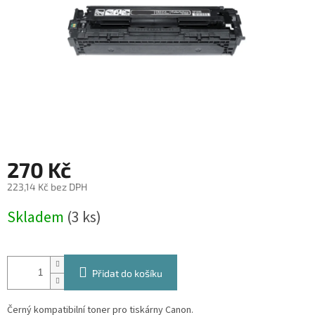
270 Kč
223,14 Kč bez DPH
Měrná
Skladem
(3 ks)
cena:
Přidat do košíku
Černý kompatibilní toner pro tiskárny Canon.