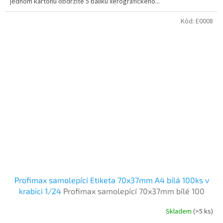
jednom kartonu obdržíte 5 balíku xerografického...
Kód:
E0008
Profimax samolepící Etiketa 70x37mm A4 bílá 100ks v
krabici 1/24
Profimax samolepící 70x37mm bílé 100
listů v krabici
Skladem
(>5 ks)