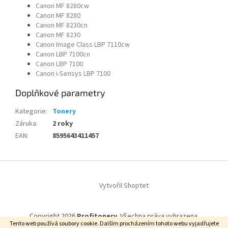
Canon MF 8280cw
Canon MF 8280
Canon MF 8230cn
Canon MF 8230
Canon Image Class LBP 7110cw
Canon LBP 7100cn
Canon LBP 7100
Canon i-Sensys LBP 7100
Doplňkové parametry
Kategorie
:
Tonery
Záruka
:
2 roky
EAN
:
8595643411457
Z
á
Vytvořil Shoptet
p
a
t
Copyright 2026
Profitonery
. Všechna práva vyhrazena.
í
Tento web používá soubory cookie. Dalším procházením tohoto webu vyjadřujete