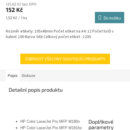
125,62 Kč bez DPH
152 Kč
Měrná
1,52 Kč / 1 ks
Do košíku
cena:
Rozměr etikety: 105x48mm Počet etiket na A4: 12 Počet listů v
balení: 100 Barva: bílá Celkový počet etiket : 1200
ZOBRAZIT VŠECHNY SOUVISEJÍCÍ PRODUKTY
Popis
Diskuze
Detailní popis produktu
Doplňkové
HP Color LaserJet Pro MFP M180n
parametry
HP Color LaserJet Pro MFP M181fw