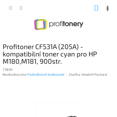
Přejít
NÁKUP
na
obsah
KOŠÍK
Profitoner CF531A (205A) -
kompatibilní toner cyan pro HP
M180,M181, 900str.
T0836
Průměrné
Neohodnoceno
Podrobnosti hodnocení
Značka:
Hewlett Packard
hodnocení
produktu
je
0,0
z
5
hvězdiček.