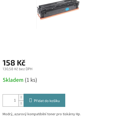
158 Kč
130,58 Kč bez DPH
Měrná
Skladem
(1 ks)
cena:
Přidat do košíku
Modrý, azurový kompatibilní toner pro tiskárny Hp.