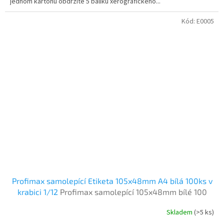
jednom kartonu obdržíte 5 balíku xerografického...
Kód:
E0005
Profimax samolepící Etiketa 105x48mm A4 bílá 100ks v
krabici 1/12
Profimax samolepící 105x48mm bílé 100
listů v krabici
Skladem
(>5 ks)