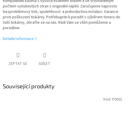
Kompatibilní kazeta s vysoce kvalitním tiskem a se srovnatelným
počtem vytisknutých stran s originální náplní. Zaručujeme naprosto
bezproblémový tisk, spolehlivost a jednoduchou instalaci. Garance
proti poškození tiskárny. Potřebujete-li poradit s výběrem toneru do
Vaší tiskárny, obraťte se na nás. Rádi Vám se vším pomůžeme a
poradíme.
Detailní informace
ZEPTAT SE
SDÍLET
Související produkty
Kód:
P0001