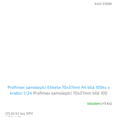
Kód:
E0008
Profimax samolepící Etiketa 70x37mm A4 bílá 100ks v
krabici 1/24
Profimax samolepící 70x37mm bílé 100
listů v krabici
Skladem
(>5 ks)
125,62 Kč bez DPH