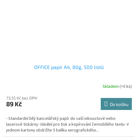
OFFICE papír A4, 80g, 500 listů
Skladem
(>5 ks)
73,55 Kč bez DPH
89 Kč
Do košíku
- Standardní bílý kancelářský papír do vaší inkoustové nebo
laserové tiskárny- Ideální pro tisk a kopírování černobílého textu- V
jednom kartonu obdržíte 5 balíku xerografického...