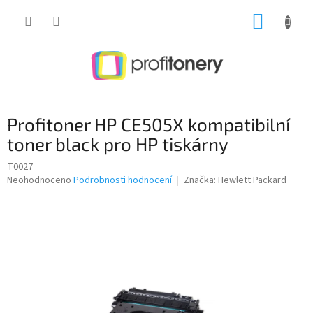
Přejít
NÁKUP
na
obsah
KOŠÍK
Profitoner HP CE505X kompatibilní
toner black pro HP tiskárny
T0027
Průměrné
Neohodnoceno
Podrobnosti hodnocení
Značka:
Hewlett Packard
hodnocení
produktu
je
0,0
z
5
hvězdiček.