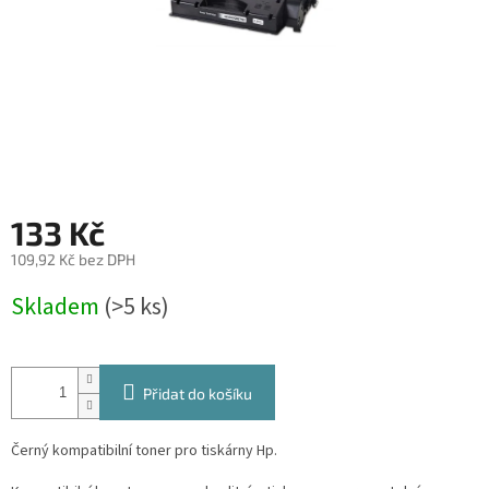
133 Kč
109,92 Kč bez DPH
Měrná
Skladem
(>5 ks)
cena:
Přidat do košíku
Černý kompatibilní toner pro tiskárny Hp.