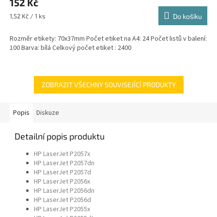
152 Kč
Měrná
1,52 Kč / 1 ks
Do košíku
cena:
Rozměr etikety: 70x37mm Počet etiket na A4: 24 Počet listů v balení:
100 Barva: bílá Celkový počet etiket : 2400
ZOBRAZIT VŠECHNY SOUVISEJÍCÍ PRODUKTY
Popis
Diskuze
Detailní popis produktu
HP LaserJet P2057x
HP LaserJet P2057dn
HP LaserJet P2057d
HP LaserJet P2056x
HP LaserJet P2056dn
HP LaserJet P2056d
HP LaserJet P2055x