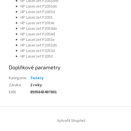
HP LaserJet P2055dtn
HP LaserJet P2055dn
HP LaserJet P2055d
HP LaserJet P2055
HP LaserJet P2054x
HP LaserJet P2054dn
HP LaserJet P2054d
HP LaserJet P2053x
HP LaserJet P2053dn
HP LaserJet P2053d
HP LaserJet P2050
Doplňkové parametry
Kategorie
:
Tonery
Záruka
:
2 roky
EAN
:
8595643407801
Z
á
Vytvořil Shoptet
p
a