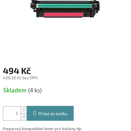
494 Kč
408,26 Kč bez DPH
Měrná
Skladem
(4 ks)
cena:
Přidat do košíku
Purpurový kompatibilní toner pro tiskárny Hp.