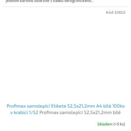
jednom kartonu obdržíte 5 balíku xerografického...
Kód:
E0010
Profimax samolepící Etiketa 52,5x21,2mm A4 bílá 100ks
v krabici 1/52
Profimax samolepící 52,5x21,2mm bílé
100listů v krabici
Skladem
(>5 ks)