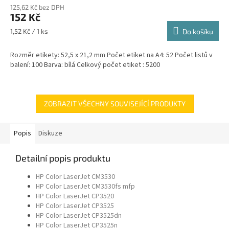
125,62 Kč bez DPH
152 Kč
Měrná
1,52 Kč / 1 ks
Do košíku
cena:
Rozměr etikety: 52,5 x 21,2 mm Počet etiket na A4: 52 Počet listů v
balení: 100 Barva: bílá Celkový počet etiket : 5200
ZOBRAZIT VŠECHNY SOUVISEJÍCÍ PRODUKTY
Popis
Diskuze
Detailní popis produktu
HP Color LaserJet CM3530
HP Color LaserJet CM3530fs mfp
HP Color LaserJet CP3520
HP Color LaserJet CP3525
HP Color LaserJet CP3525dn
HP Color LaserJet CP3525n