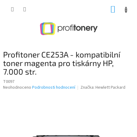
Přejít
NÁKUP
na
obsah
KOŠÍK
Profitoner CE253A - kompatibilní
toner magenta pro tiskárny HP,
7.000 str.
T0097
Průměrné
Neohodnoceno
Podrobnosti hodnocení
Značka:
Hewlett Packard
hodnocení
produktu
je
0,0
z
5
hvězdiček.