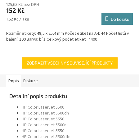
125,62 Kč bez DPH
152 Kč
Měrná
1,52 Kč / 1 ks
Do košíku
cena:
Rozměr etikety: 48,5 x 25,4 mm Počet etiket na A4: 44 Počet listů v
balení: 100 Barva: bílá Celkový počet etiket : 4400
ZOBRAZIT VŠECHNY SOUVISEJÍCÍ PRODUKTY
Popis
Diskuze
Detailní popis produktu
HP Color LaserJet 5500
HP Color LaserJet 5500dn
HP Color LaserJet 5550
HP Color LaserJet 5500n
HP Color LaserJet 5550
HP Color LaserJet 5500dtn