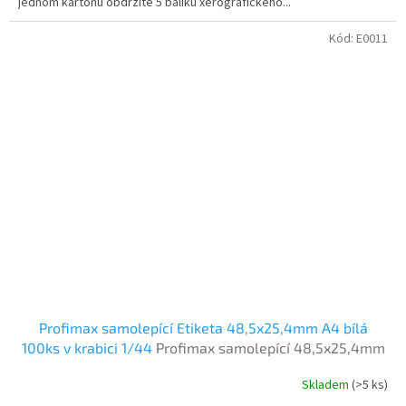
jednom kartonu obdržíte 5 balíku xerografického...
Kód:
E0011
Profimax samolepící Etiketa 48,5x25,4mm A4 bílá
100ks v krabici 1/44
Profimax samolepící 48,5x25,4mm
bílé 100 listů v krabici
Skladem
(>5 ks)