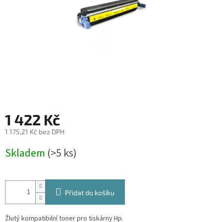
1 422 Kč
1 175,21 Kč bez DPH
Měrná
Skladem
(>5 ks)
cena:
Přidat do košíku
Žlutý kompatibilní toner pro tiskárny Hp.