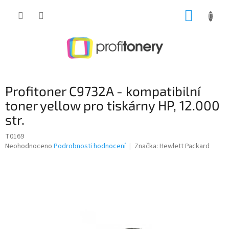
Přejít
NÁKUP
na
obsah
KOŠÍK
Profitoner C9732A - kompatibilní
toner yellow pro tiskárny HP, 12.000
str.
T0169
Průměrné
Neohodnoceno
Podrobnosti hodnocení
Značka:
Hewlett Packard
hodnocení
produktu
je
0,0
z
5
hvězdiček.