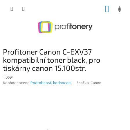
Přejít
NÁKUP
na
obsah
KOŠÍK
Profitoner Canon C-EXV37
kompatibilní toner black, pro
tiskárny canon 15.100str.
T0694
Průměrné
Neohodnoceno
Podrobnosti hodnocení
Značka:
Canon
hodnocení
produktu
je
0,0
z
5
hvězdiček.