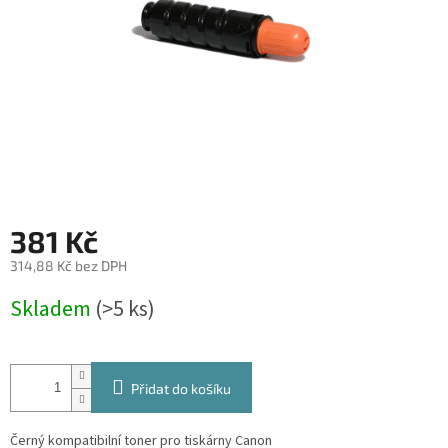
381 Kč
314,88 Kč bez DPH
Měrná
Skladem
(>5 ks)
cena:
Přidat do košíku
Černý kompatibilní toner pro tiskárny Canon