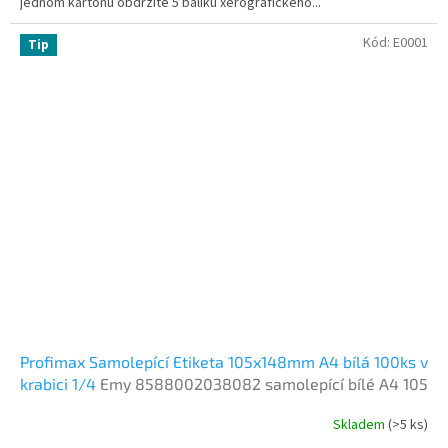
jednom kartonu obdržíte 5 balíku xerografického...
Kód:
E0001
Tip
Profimax Samolepící Etiketa 105x148mm A4 bílá 100ks v
krabici 1/4
Emy 8588002038082 samolepící bílé A4 105
x 148,5 mm 100 listů
Skladem
(>5 ks)
Průměrné
hodnocení