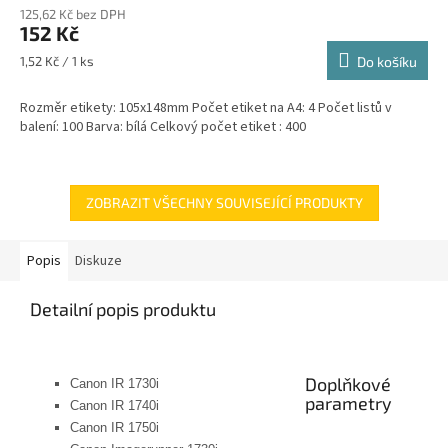
125,62 Kč bez DPH
produktu
152 Kč
je
5,0
Měrná
1,52 Kč / 1 ks
Do košíku
z
cena:
5
Rozměr etikety: 105x148mm Počet etiket na A4: 4 Počet listů v
hvězdiček.
balení: 100 Barva: bílá Celkový počet etiket : 400
ZOBRAZIT VŠECHNY SOUVISEJÍCÍ PRODUKTY
Popis
Diskuze
Detailní popis produktu
Doplňkové
Canon IR 1730i
parametry
Canon IR 1740i
Canon IR 1750i