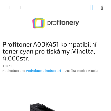
Přejít
NÁKUP
na
obsah
KOŠÍK
Profitoner A0DK451 kompatibilní
toner cyan pro tiskárny Minolta,
4.000str.
T0773
Průměrné
Neohodnoceno
Podrobnosti hodnocení
Značka:
Konica Minolta
hodnocení
produktu
je
0,0
z
5
hvězdiček.