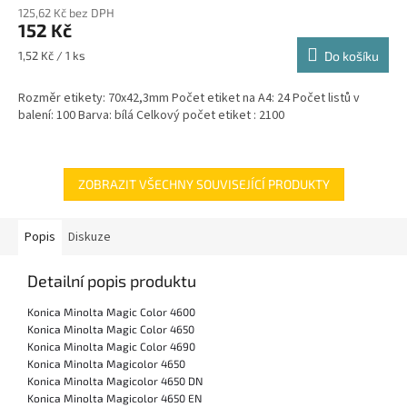
125,62 Kč bez DPH
152 Kč
Měrná
1,52 Kč / 1 ks
Do košíku
cena:
Rozměr etikety: 70x42,3mm Počet etiket na A4: 24 Počet listů v
balení: 100 Barva: bílá Celkový počet etiket : 2100
ZOBRAZIT VŠECHNY SOUVISEJÍCÍ PRODUKTY
Popis
Diskuze
Detailní popis produktu
Konica Minolta Magic Color 4600
Konica Minolta Magic Color 4650
Konica Minolta Magic Color 4690
Konica Minolta Magicolor 4650
Konica Minolta Magicolor 4650 DN
Konica Minolta Magicolor 4650 EN