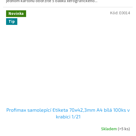
jednom kartonu obdržíte 5 balíku xerografického...
Kód:
E0014
Novinka
Tip
Profimax samolepící Etiketa 70x42,3mm A4 bílá 100ks v
krabici 1/21
Skladem
(>5 ks)