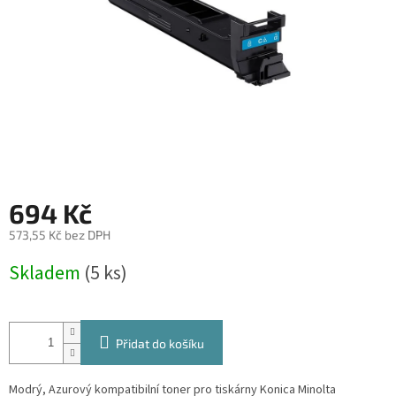
694 Kč
573,55 Kč bez DPH
Měrná
Skladem
(5 ks)
cena:
Přidat do košíku
Modrý, Azurový kompatibilní toner pro tiskárny Konica Minolta