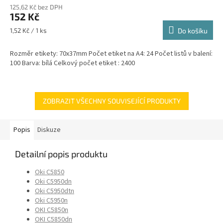
125,62 Kč bez DPH
152 Kč
Měrná
1,52 Kč / 1 ks
Do košíku
cena:
Rozměr etikety: 70x37mm Počet etiket na A4: 24 Počet listů v balení:
100 Barva: bílá Celkový počet etiket : 2400
ZOBRAZIT VŠECHNY SOUVISEJÍCÍ PRODUKTY
Popis
Diskuze
Detailní popis produktu
Oki C5850
Oki C5950dn
Oki C5950dtn
Oki C5950n
OKI C5850n
OKI C5850dn