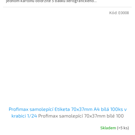
jednom kartonu obdržíte 5 balíku xerografického...
Kód:
E0008
Profimax samolepící Etiketa 70x37mm A4 bílá 100ks v
krabici 1/24
Profimax samolepící 70x37mm bílé 100
listů v krabici
Skladem
(>5 ks)