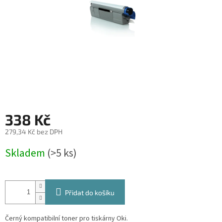
338 Kč
279,34 Kč bez DPH
Měrná
Skladem
(>5 ks)
cena:
Přidat do košíku
Černý kompatibilní toner pro tiskárny Oki.