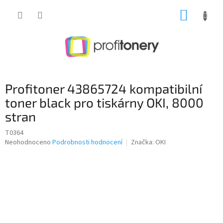
Přejít
NÁKUP
na
obsah
KOŠÍK
Profitoner 43865724 kompatibilní
toner black pro tiskárny OKI, 8000
stran
T0364
Průměrné
Neohodnoceno
Podrobnosti hodnocení
Značka:
OKI
hodnocení
produktu
je
0,0
z
5
hvězdiček.