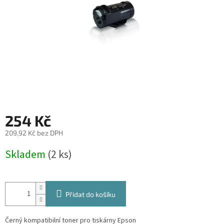
254 Kč
209,92 Kč bez DPH
Měrná
Skladem
(2 ks)
cena:
Přidat do košíku
Černý kompatibilní toner pro tiskárny Epson