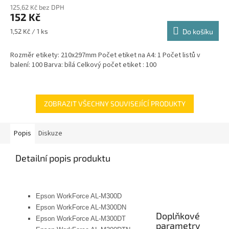
125,62 Kč bez DPH
152 Kč
Měrná
1,52 Kč / 1 ks
Do košíku
cena:
Rozměr etikety: 210x297mm Počet etiket na A4: 1 Počet listů v
balení: 100 Barva: bílá Celkový počet etiket : 100
ZOBRAZIT VŠECHNY SOUVISEJÍCÍ PRODUKTY
Popis
Diskuze
Detailní popis produktu
Epson WorkForce AL-M300D
Epson WorkForce AL-M300DN
Doplňkové
Epson WorkForce AL-M300DT
parametry