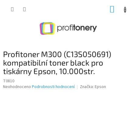
Přejít
NÁKUP
na
obsah
KOŠÍK
Profitoner M300 (C13S050691)
kompatibilní toner black pro
tiskárny Epson, 10.000str.
T0810
Průměrné
Neohodnoceno
Podrobnosti hodnocení
Značka:
Epson
hodnocení
produktu
je
0,0
z
5
hvězdiček.