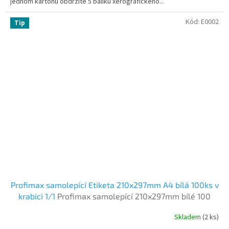
jednom kartonu obdržíte 5 balíku xerografického...
Kód:
E0002
Tip
Profimax samolepící Etiketa 210x297mm A4 bílá 100ks v
krabici 1/1
Profimax samolepící 210x297mm bílé 100
listů
Skladem
(2 ks)