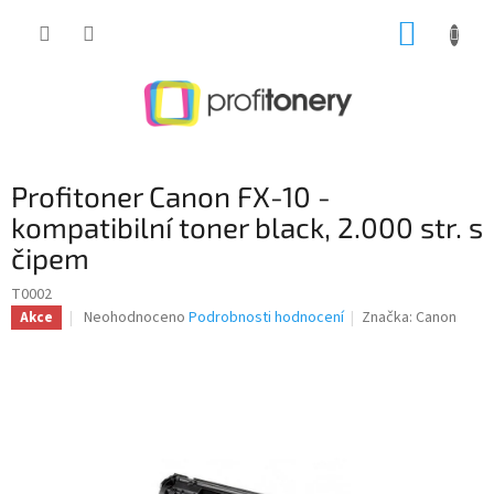
Přejít
NÁKUP
na
obsah
KOŠÍK
Profitoner Canon FX-10 -
kompatibilní toner black, 2.000 str. s
čipem
T0002
Průměrné
Neohodnoceno
Podrobnosti hodnocení
Značka:
Canon
Akce
hodnocení
produktu
je
0,0
z
5
hvězdiček.