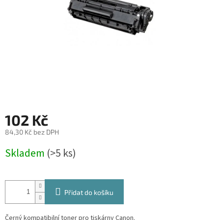
102 Kč
84,30 Kč bez DPH
Měrná
Skladem
(>5 ks)
cena:
Přidat do košíku
Černý kompatibilní toner pro tiskárny Canon.