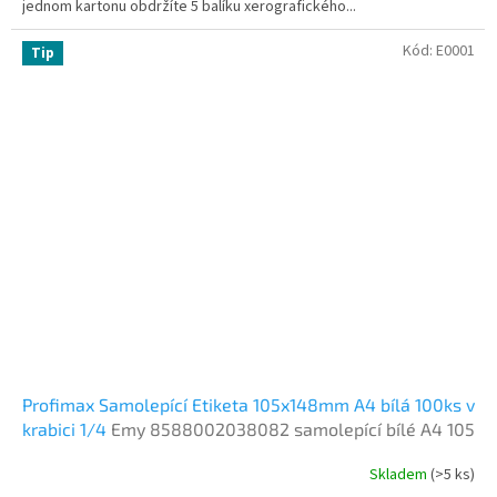
jednom kartonu obdržíte 5 balíku xerografického...
Kód:
E0001
Tip
Profimax Samolepící Etiketa 105x148mm A4 bílá 100ks v
krabici 1/4
Emy 8588002038082 samolepící bílé A4 105
x 148,5 mm 100 listů
Skladem
(>5 ks)
Průměrné