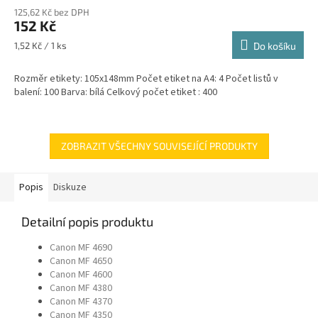
hodnocení
125,62 Kč bez DPH
produktu
152 Kč
je
5,0
Měrná
1,52 Kč / 1 ks
Do košíku
z
cena:
5
Rozměr etikety: 105x148mm Počet etiket na A4: 4 Počet listů v
hvězdiček.
balení: 100 Barva: bílá Celkový počet etiket : 400
ZOBRAZIT VŠECHNY SOUVISEJÍCÍ PRODUKTY
Popis
Diskuze
Detailní popis produktu
Canon MF 4690
Canon MF 4650
Canon MF 4600
Canon MF 4380
Canon MF 4370
Canon MF 4350