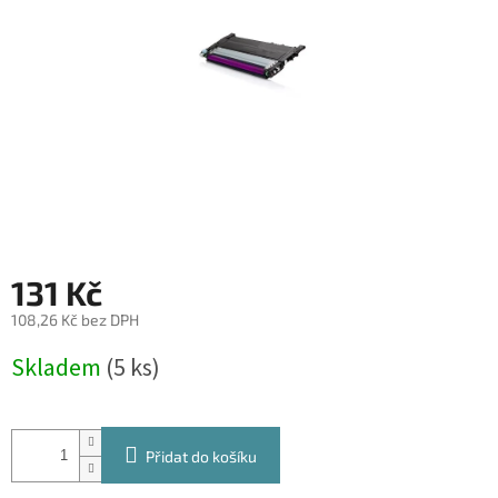
131 Kč
108,26 Kč bez DPH
Měrná
Skladem
(5 ks)
cena:
Přidat do košíku