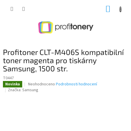
Přejít
NÁKUP
na
obsah
KOŠÍK
Profitoner CLT-M406S kompatibilní
toner magenta pro tiskárny
Samsung, 1500 str.
T0447
Průměrné
Neohodnoceno
Podrobnosti hodnocení
Novinka
hodnocení
Značka:
Samsung
produktu
je
0,0
z
5
hvězdiček.