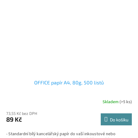
OFFICE papír A4, 80g, 500 listů
Skladem
(>5 ks)
73,55 Kč bez DPH
89 Kč
Do košíku
- Standardní bílý kancelářský papír do vaší inkoustové nebo