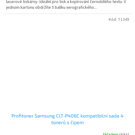
laserové tiskárny- Ideální pro tisk a kopírování černobílého textu- V
jednom kartonu obdržíte 5 balíku xerografického...
Kód:
T1349
Profitoner Samsung CLT-P406C kompatibilní sada 4
tonerů s čipem
Skladem
(4 ks)