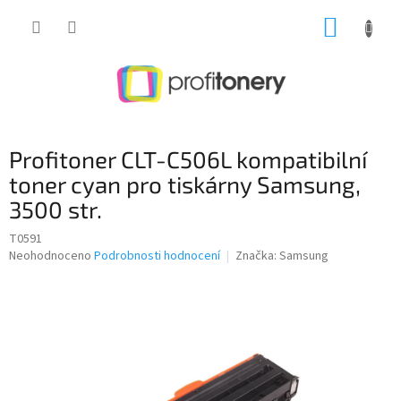
Přejít
NÁKUP
na
obsah
KOŠÍK
Profitoner CLT-C506L kompatibilní
toner cyan pro tiskárny Samsung,
3500 str.
T0591
Průměrné
Neohodnoceno
Podrobnosti hodnocení
Značka:
Samsung
hodnocení
produktu
je
0,0
z
5
hvězdiček.