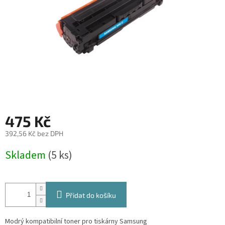
475 Kč
392,56 Kč bez DPH
Měrná
Skladem
(5 ks)
cena:
Přidat do košíku
Modrý kompatibilní toner pro tiskárny Samsung