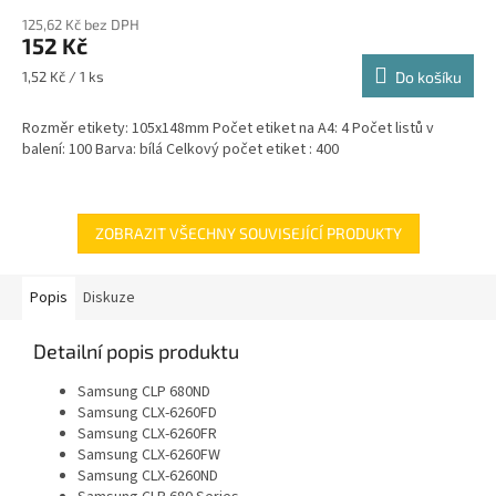
hodnocení
125,62 Kč bez DPH
produktu
152 Kč
je
5,0
Měrná
1,52 Kč / 1 ks
Do košíku
z
cena:
5
Rozměr etikety: 105x148mm Počet etiket na A4: 4 Počet listů v
hvězdiček.
balení: 100 Barva: bílá Celkový počet etiket : 400
ZOBRAZIT VŠECHNY SOUVISEJÍCÍ PRODUKTY
Popis
Diskuze
Detailní popis produktu
Samsung CLP 680ND
Samsung CLX-6260FD
Samsung CLX-6260FR
Samsung CLX-6260FW
Samsung CLX-6260ND