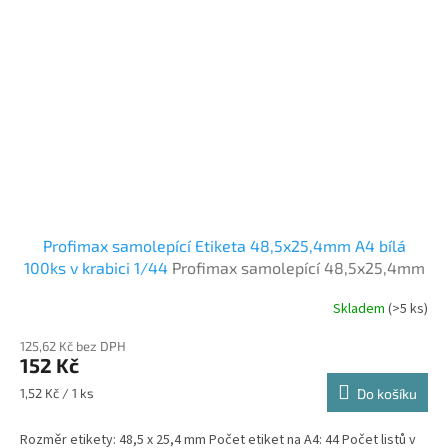
Profimax samolepící Etiketa 48,5x25,4mm A4 bílá
100ks v krabici 1/44
Profimax samolepící 48,5x25,4mm
bílé 100 listů v krabici
Skladem
(>5 ks)
125,62 Kč bez DPH
152 Kč
Měrná
1,52 Kč / 1 ks
Do košíku
cena:
Rozměr etikety: 48,5 x 25,4 mm Počet etiket na A4: 44 Počet listů v