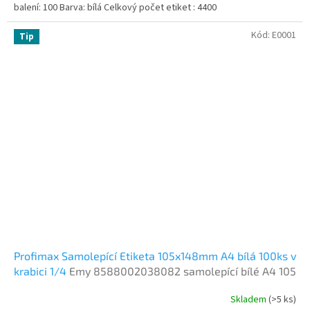
balení: 100 Barva: bílá Celkový počet etiket : 4400
Kód:
E0001
Tip
Profimax Samolepící Etiketa 105x148mm A4 bílá 100ks v
krabici 1/4
Emy 8588002038082 samolepící bílé A4 105
x 148,5 mm 100 listů
Skladem
(>5 ks)
Průměrné