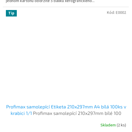
jednom kartonu obdržíte 5 balíku xerografického...
Kód:
E0002
Tip
Profimax samolepící Etiketa 210x297mm A4 bílá 100ks v
krabici 1/1
Profimax samolepící 210x297mm bílé 100
listů
Skladem
(2 ks)