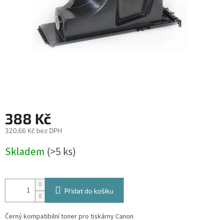
388 Kč
320,66 Kč bez DPH
Měrná
Skladem
(>5 ks)
cena:
Přidat do košíku
Černý kompatibilní toner pro tiskárny Canon