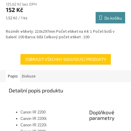
125,62 Kč bez DPH
152 Kč
Měrná
1,52 Kč / 1 ks
Do košíku
cena:
Rozměr etikety: 210x297mm Počet etiket na A4: 1 Počet listů v
balení: 100 Barva: bílá Celkový počet etiket : 100
ZOBRAZIT VŠECHNY SOUVISEJÍCÍ PRODUKTY
Popis
Diskuze
Detailní popis produktu
Doplňkové
Canon IR 2200
parametry
Canon IR 2200i
Canon IR 2220i