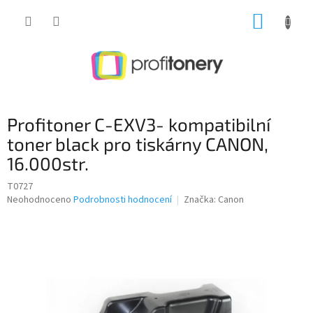
Přejít
NÁKUP
na
obsah
KOŠÍK
Profitoner C-EXV3- kompatibilní
toner black pro tiskárny CANON,
16.000str.
T0727
Průměrné
Neohodnoceno
Podrobnosti hodnocení
Značka:
Canon
hodnocení
produktu
je
0,0
z
5
hvězdiček.