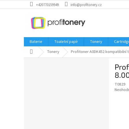
Přejít
+420770159949
info@profitonery.cz
na
obsah
Baterie
Toaletní papír
Tonery
Cartridg
Domů
Tonery
Profitoner A0DK452 kompatibilní to
P
Prof
o
s
8.00
t
T0829
r
Průměr
Neohod
a
hodnoce
n
produkt
n
je
í
0,0
z
p
5
a
hvězdič