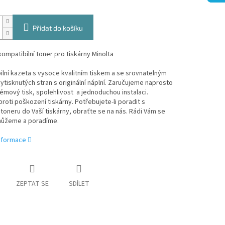
Přidat do košíku
ompatibilní toner pro tiskárny Minolta
lní kazeta s vysoce kvalitním tiskem a se srovnatelným
tisknutých stran s originální náplní. Zaručujeme naprosto
mový tisk, spolehlivost a jednoduchou instalaci.
roti poškození tiskárny. Potřebujete-li poradit s
oneru do Vaší tiskárny, obraťte se na nás. Rádi Vám se
ůžeme a poradíme.
informace
ZEPTAT SE
SDÍLET