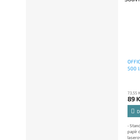
OFFIC
500 l
73,55 
89 
D
- Stan
papír 
lasero