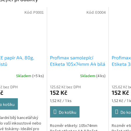
Kód:
P0001
Kód:
E0004
E papír A4, 80g,
Profimax samolepící
Profimax
istů
Etiketa 105x74mm A4 bílá
Etiketa 
100ks v krabici 1/8
bílá 100k
Skladem
(>5 ks)
Skladem
(4 ks)
Profimax samolepící
105x74mm bílé 100 listů v
Kč bez DPH
125,62 Kč bez DPH
125,62 Kč 
krabici
Kč
152 Kč
152 Kč
Měrná
Měrná
1,52 Kč / 1 ks
1,52 Kč / 1 
o košíku
cena:
cena:
Do košíku
Do ko
dardní bílý kancelářský
do vaší inkoustové nebo
Rozměr etikety: 105x74mm
Rozměr eti
vé tiskárny- Ideální pro