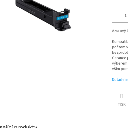
Azurový k
Kompatibi
počtem vy
bezproblé
Garance p
výběrem t
vším pom
Detailní 
TISK
sející produkty