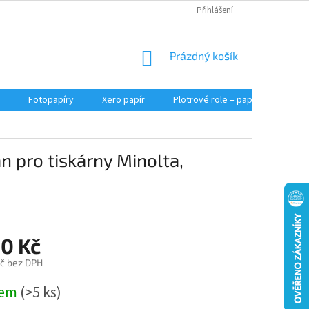
Přihlášení
NÁKUPNÍ
Prázdný košík
KOŠÍK
Fotopapíry
Xero papír
Plotrové role – papír do plotru A0
n pro tiskárny Minolta,
00 Kč
č bez DPH
dem
(>5 ks)