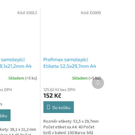
Kód:
E0012
Kód:
E0009
 samolepící
Profimax samolepící
38,1x21,2mm A4
Etiketa 52,5x29,7mm A4
s v krabici 1/65
bílá 100ks v krabici 1/40
Skladem
(>5 ks)
Skladem
(>5 ks)
Profimax samolepící
Další
produkt
52,5x29,7mm bílé 100
bez DPH
125,62 Kč bez DPH
listů v krabici
152 Kč
ks
Do košíku
šíku
Rozměr etikety: 52,5 x 29,7mm
Počet etiket na A4: 40 Počet
kety: 38,1 x 21,2 mm
listů v balení: 100 Barva: bílá