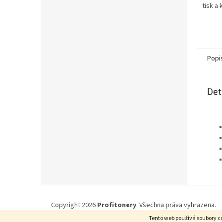
tisk a
textu-
obdrží
xerogr
Popi
Det
Z
á
Copyright 2026
Profitonery
. Všechna práva vyhrazena.
p
Tento web používá soubory co