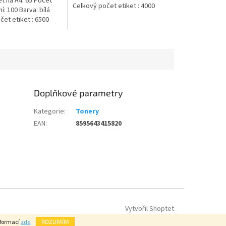
t na A4: 65 Počet
Celkový počet etiket : 4000
ní: 100 Barva: bílá
et etiket : 6500
Doplňkové parametry
Kategorie
:
Tonery
EAN
:
8595643415820
Vytvořil Shoptet
nformací
zde
.
ROZUMÍM