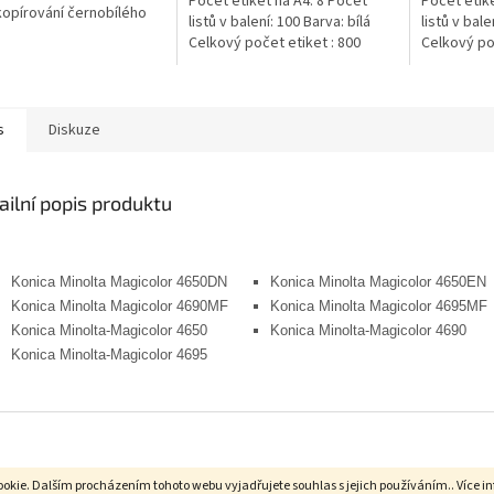
Počet etiket na A4: 8 Počet
Počet etike
 kopírování černobílého
listů v balení: 100 Barva: bílá
listů v bale
 V jednom kartonu
Celkový počet etiket : 800
Celkový poč
te 5 balíku
afického...
s
Diskuze
ailní popis produktu
Konica Minolta Magicolor 4650DN
Konica Minolta Magicolor 4650EN
Konica Minolta Magicolor 4690MF
Konica Minolta Magicolor 4695MF
Konica Minolta-Magicolor 4650
Konica Minolta-Magicolor 4690
Konica Minolta-Magicolor 4695
okie. Dalším procházením tohoto webu vyjadřujete souhlas s jejich používáním.. Více i