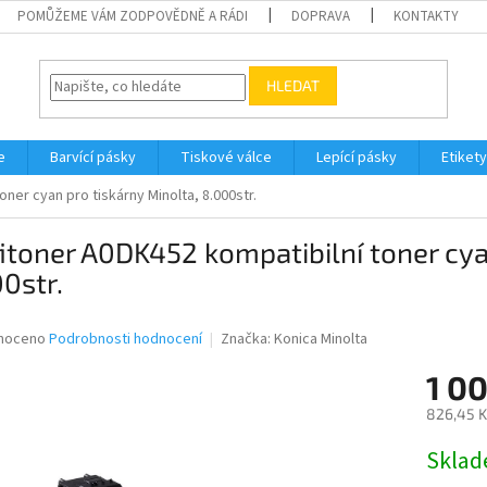
POMŮŽEME VÁM ZODPOVĚDNĚ A RÁDI
DOPRAVA
KONTAKTY
HLEDAT
e
Barvící pásky
Tiskové válce
Lepící pásky
Etikety
ner cyan pro tiskárny Minolta, 8.000str.
itoner A0DK452 kompatibilní toner cya
0str.
né
noceno
Podrobnosti hodnocení
Značka:
Konica Minolta
ní
1 0
u
826,45 K
Měrná
Skla
cena:
ek.