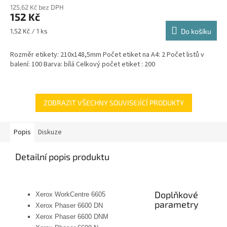
125,62 Kč bez DPH
152 Kč
Měrná
1,52 Kč / 1 ks
Do košíku
cena:
Rozměr etikety: 210x148,5mm Počet etiket na A4: 2 Počet listů v
balení: 100 Barva: bílá Celkový počet etiket : 200
ZOBRAZIT VŠECHNY SOUVISEJÍCÍ PRODUKTY
Popis
Diskuze
Detailní popis produktu
Doplňkové
Xerox WorkCentre 6605
parametry
Xerox Phaser 6600 DN
Xerox Phaser 6600 DNM