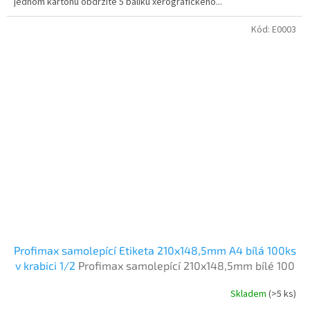
jednom kartonu obdržíte 5 balíku xerografického...
Kód:
E0003
Profimax samolepící Etiketa 210x148,5mm A4 bílá 100ks
v krabici 1/2
Profimax samolepící 210x148,5mm bílé 100
listů v krabici
Skladem
(>5 ks)