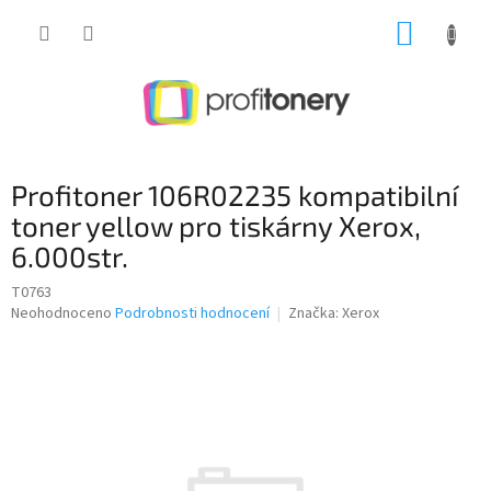
Přejít
NÁKUP
na
obsah
KOŠÍK
Profitoner 106R02235 kompatibilní
toner yellow pro tiskárny Xerox,
6.000str.
T0763
Průměrné
Neohodnoceno
Podrobnosti hodnocení
Značka:
Xerox
hodnocení
produktu
je
0,0
z
5
hvězdiček.