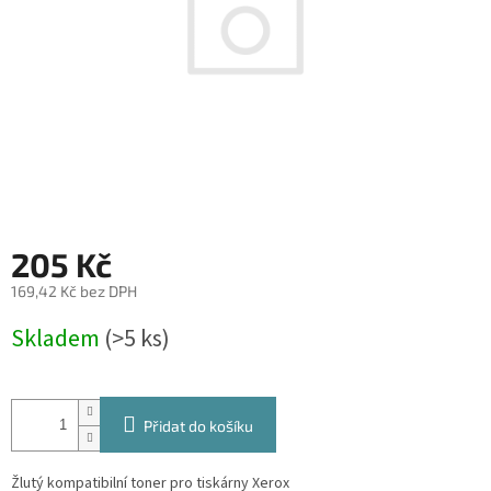
205 Kč
169,42 Kč bez DPH
Měrná
Skladem
(>5 ks)
cena:
Přidat do košíku
Žlutý kompatibilní toner pro tiskárny Xerox