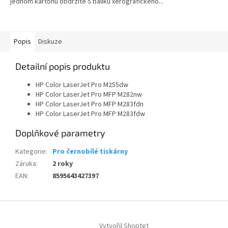
jednom kartonu obdržíte 5 balíku xerografického...
Popis
Diskuze
Detailní popis produktu
HP Color LaserJet Pro M255dw
HP Color LaserJet Pro MFP M282nw
HP Color LaserJet Pro MFP M283fdn
HP Color LaserJet Pro MFP M283fdw
Doplňkové parametry
Kategorie
:
Pro černobílé tiskárny
Záruka
:
2 roky
EAN
:
8595643427397
Z
á
Vytvořil Shoptet