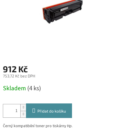
912 Kč
753,72 Kč bez DPH
Měrná
Skladem
(4 ks)
cena:
Přidat do košíku
Černý kompatibilní toner pro tiskárny Hp.