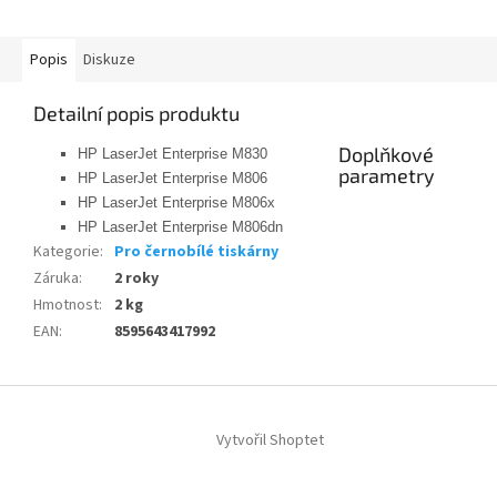
Popis
Diskuze
Detailní popis produktu
Doplňkové
HP LaserJet Enterprise M830
parametry
HP LaserJet Enterprise M806
HP LaserJet Enterprise M806x
HP LaserJet Enterprise M806dn
Kategorie
:
Pro černobílé tiskárny
Záruka
:
2 roky
Hmotnost
:
2 kg
EAN
:
8595643417992
Z
á
Vytvořil Shoptet
p
a
t