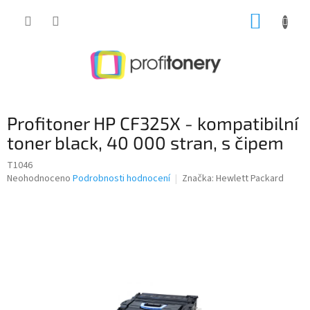
Přejít
NÁKUP
na
obsah
KOŠÍK
Profitoner HP CF325X - kompatibilní
toner black, 40 000 stran, s čipem
T1046
Průměrné
Neohodnoceno
Podrobnosti hodnocení
Značka:
Hewlett Packard
hodnocení
produktu
je
0,0
z
5
hvězdiček.