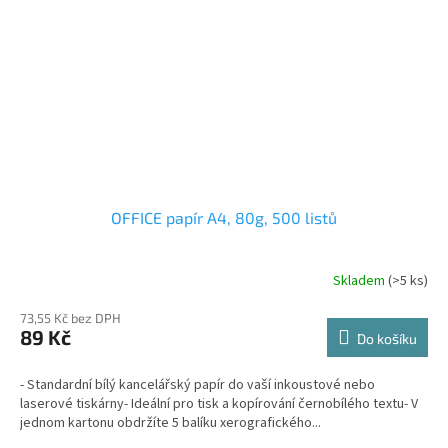
OFFICE papír A4, 80g, 500 listů
Skladem
(>5 ks)
73,55 Kč bez DPH
89 Kč
Do košíku
- Standardní bílý kancelářský papír do vaší inkoustové nebo
laserové tiskárny- Ideální pro tisk a kopírování černobílého textu- V
jednom kartonu obdržíte 5 balíku xerografického...