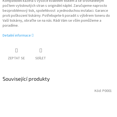
Kompatibilní kazeta s vysoce kvalitním tiskem a se srovnatelným
počtem vytisknutých stran s originální náplní. Zaručujeme naprosto
bezproblémový tisk, spolehlivost a jednoduchou instalaci. Garance
proti poškození tiskárny. Potřebujete-li poradit s výběrem toneru do
Vaší tiskárny, obraťte se na nás. Rádi Vám se vším pomůžeme a
poradíme.
Detailní informace
ZEPTAT SE
SDÍLET
Související produkty
Kód:
P0001