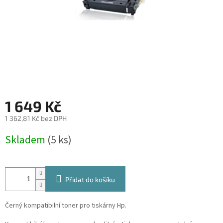
1 649 Kč
1 362,81 Kč bez DPH
Měrná
Skladem
(5 ks)
cena:
Přidat do košíku
Černý kompatibilní toner pro tiskárny Hp.