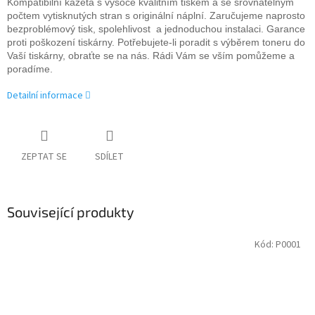
Kompatibilní kazeta s vysoce kvalitním tiskem a se srovnatelným
počtem vytisknutých stran s originální náplní. Zaručujeme naprosto
bezproblémový tisk, spolehlivost a jednoduchou instalaci. Garance
proti poškození tiskárny. Potřebujete-li poradit s výběrem toneru do
Vaší tiskárny, obraťte se na nás. Rádi Vám se vším pomůžeme a
poradíme.
Detailní informace
ZEPTAT SE
SDÍLET
Související produkty
Kód:
P0001