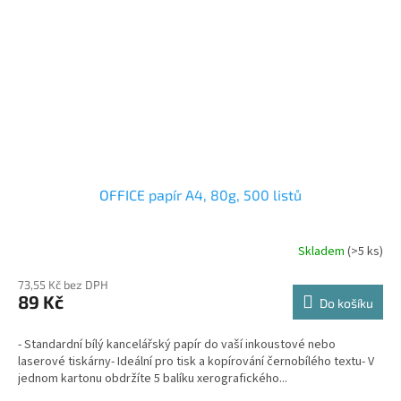
OFFICE papír A4, 80g, 500 listů
Skladem
(>5 ks)
73,55 Kč bez DPH
89 Kč
Do košíku
- Standardní bílý kancelářský papír do vaší inkoustové nebo
laserové tiskárny- Ideální pro tisk a kopírování černobílého textu- V
jednom kartonu obdržíte 5 balíku xerografického...