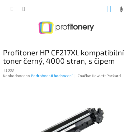
Přejít
NÁKUP
na
obsah
KOŠÍK
Profitoner HP CF217XL kompatibilní
toner černý, 4000 stran, s čipem
T1003
Průměrné
Neohodnoceno
Podrobnosti hodnocení
Značka:
Hewlett Packard
hodnocení
produktu
je
0,0
z
5
hvězdiček.