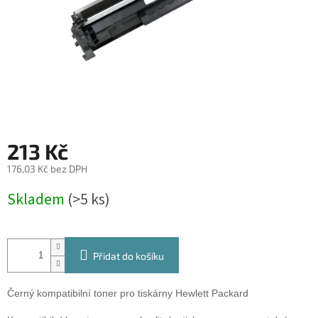
213 Kč
176,03 Kč bez DPH
Měrná
Skladem
(>5 ks)
cena:
Přidat do košíku
Černý kompatibilní toner pro tiskárny Hewlett Packard