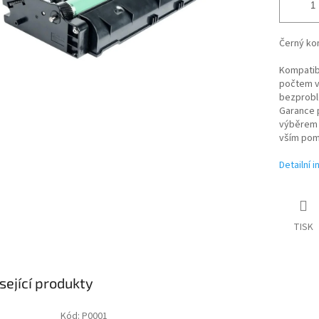
Černý kom
Kompatibi
počtem vy
bezproblé
Garance p
výběrem t
vším pom
Detailní 
TISK
sející produkty
Kód:
P0001