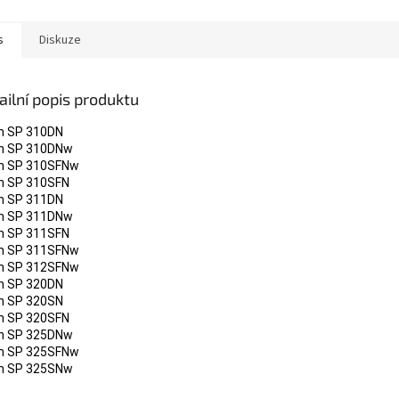
te 5 balíku
afického...
s
Diskuze
ailní popis produktu
h SP 310DN
h SP 310DNw
h SP 310SFNw
h SP 310SFN
h SP 311DN
h SP 311DNw
h SP 311SFN
h SP 311SFNw
h SP 312SFNw
h SP 320DN
h SP 320SN
h SP 320SFN
h SP 325DNw
h SP 325SFNw
h SP 325SNw