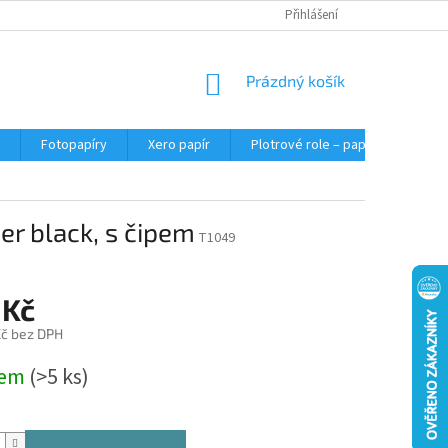
Přihlášení
NÁKUPNÍ
Prázdný košík
KOŠÍK
Fotopapíry
Xero papír
Plotrové role – papír do plotru A0
er black, s čipem
T1049
 Kč
č bez DPH
dem
(>5 ks)