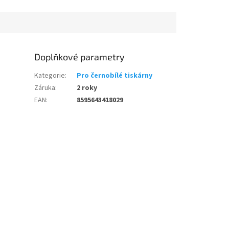
Doplňkové parametry
Kategorie
:
Pro černobílé tiskárny
Záruka
:
2 roky
EAN
:
8595643418029