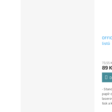
OFFIC
listů
73,55 
89 
D
- Stan
papír 
lasero
tisk a
textu-