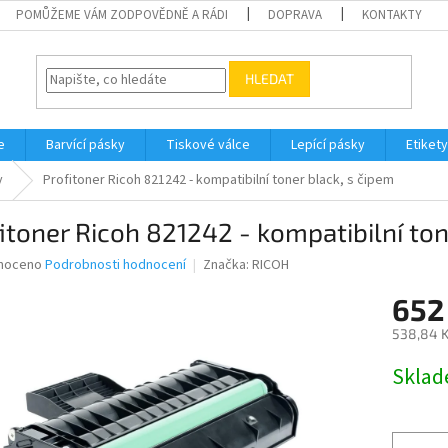
POMŮŽEME VÁM ZODPOVĚDNĚ A RÁDI
DOPRAVA
KONTAKTY
HLEDAT
e
Barvící pásky
Tiskové válce
Lepící pásky
Etikety
y
Profitoner Ricoh 821242 - kompatibilní toner black, s čipem
itoner Ricoh 821242 - kompatibilní ton
né
noceno
Podrobnosti hodnocení
Značka:
RICOH
ní
652
u
538,84 K
Měrná
Skla
cena:
ek.