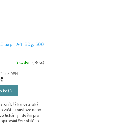
E papír A4, 80g, 500
Skladem
(>5 ks)
Kč bez DPH
Kč
o košíku
dardní bílý kancelářský
do vaší inkoustové nebo
vé tiskárny- Ideální pro
 kopírování černobílého
 V jednom kartonu