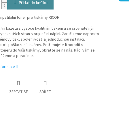
Přidat do košíku
patibilní toner pro tiskárny RICOH
lní kazeta s vysoce kvalitním tiskem a se srovnatelným
tisknutých stran s originální náplní. Zaručujeme naprosto
mový tisk, spolehlivost a jednoduchou instalaci.
roti poškození tiskárny. Potřebujete-li poradit s
oneru do Vaší tiskárny, obraťte se na nás. Rádi Vám se
ůžeme a poradíme.
informace
ZEPTAT SE
SDÍLET