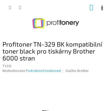
Přejít
NÁKUP
na
obsah
KOŠÍK
Profitoner TN-329 BK kompatibilní
toner black pro tiskárny Brother
6000 stran
T1331
Průměrné
Neohodnoceno
Podrobnosti hodnocení
Značka:
Brother
hodnocení
produktu
je
0,0
z
5
hvězdiček.