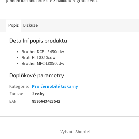
jednom kartonu obdržíte 5 balíku xerografického...
Popis
Diskuze
Detailní popis produktu
Brother DCP-L8450cdw
Bratr HL-L8350cdw
Brother MFC-L8850cdw
Doplňkové parametry
Kategorie
:
Pro černobílé tiskárny
Záruka
:
2 roky
EAN
:
8595643423542
Z
á
Vytvořil Shoptet
p