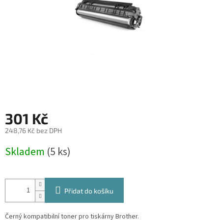
301 Kč
248,76 Kč bez DPH
Měrná
Skladem
(5 ks)
cena:
Přidat do košíku
Černý kompatibilní toner pro tiskárny Brother.