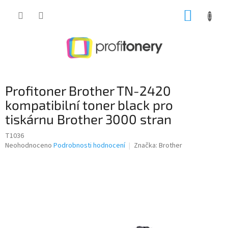
Přejít
NÁKUP
na
obsah
KOŠÍK
Profitoner Brother TN-2420
kompatibilní toner black pro
tiskárnu Brother 3000 stran
T1036
Průměrné
Neohodnoceno
Podrobnosti hodnocení
Značka:
Brother
hodnocení
produktu
je
0,0
z
5
hvězdiček.