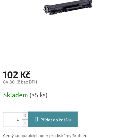
102 Kč
84,30 Kč bez DPH
Měrná
Skladem
(>5 ks)
cena:
Přidat do košíku
Černý kompatibilní toner pro tiskárny Brother.