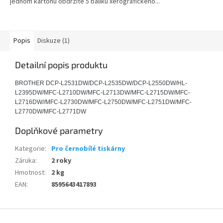
jednom kartonu obdržíte 5 balíku xerografického...
Popis
Diskuze (1)
Detailní popis produktu
BROTHER DCP-L2531DW/DCP-L2535DW/DCP-L2550DW/HL-
L2395DW/MFC-L2710DW/MFC-L2713DW/MFC-L2715DW/MFC-
L2716DW//MFC-L2730DW/MFC-L2750DW/MFC-L2751DW/MFC-
L2770DW/MFC-L2771DW
Doplňkové parametry
Kategorie
:
Pro černobílé tiskárny
Záruka
:
2 roky
Hmotnost
:
2 kg
EAN
:
8595643417893
Z