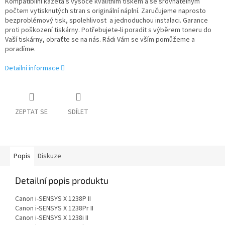
Kompatibilní kazeta s vysoce kvalitním tiskem a se srovnatelným
počtem vytisknutých stran s originální náplní. Zaručujeme naprosto
bezproblémový tisk, spolehlivost a jednoduchou instalaci. Garance
proti poškození tiskárny. Potřebujete-li poradit s výběrem toneru do
Vaší tiskárny, obraťte se na nás. Rádi Vám se vším pomůžeme a
poradíme.
Detailní informace
ZEPTAT SE
SDÍLET
Popis
Diskuze
Detailní popis produktu
Canon i-SENSYS X 1238P II
Canon i-SENSYS X 1238Pr II
Canon i-SENSYS X 1238i II