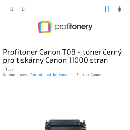
Přejít
NÁKUP
na
obsah
KOŠÍK
Profitoner Canon T08 - toner černý
pro tiskárny Canon 11000 stran
T1537
Průměrné
Neohodnoceno
Podrobnosti hodnocení
Značka:
Canon
hodnocení
produktu
je
0,0
z
5
hvězdiček.