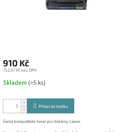
910 Kč
752,07 Kč bez DPH
Měrná
Skladem
(>5 ks)
cena:
Přidat do košíku
Černý kompatibilní toner pro tiskárny Canon.