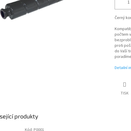
Černý kom
Kompatibi
počtem vy
bezproblé
proti poš
do Vaší t
poradíme
Detailní 
TISK
sející produkty
Kód:
P0001