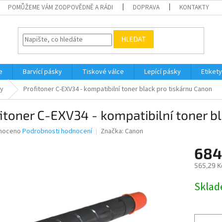
POMŮŽEME VÁM ZODPOVĚDNĚ A RÁDI
DOPRAVA
KONTAKTY
HLEDAT
e
Barvící pásky
Tiskové válce
Lepící pásky
Etikety
ny
Profitoner C-EXV34 - kompatibilní toner black pro tiskárnu Canon
itoner C-EXV34 - kompatibilní toner b
né
noceno
Podrobnosti hodnocení
Značka:
Canon
ní
684
u
565,29 K
Měrná
Skla
cena:
ek.