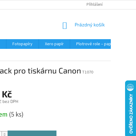
Přihlášení
NÁKUPNÍ
Prázdný košík
KOŠÍK
Fotopapíry
Xero papír
Plotrové role – papír do plotru A0
lack pro tiskárnu Canon
T1070
 Kč
č bez DPH
dem
(5 ks)