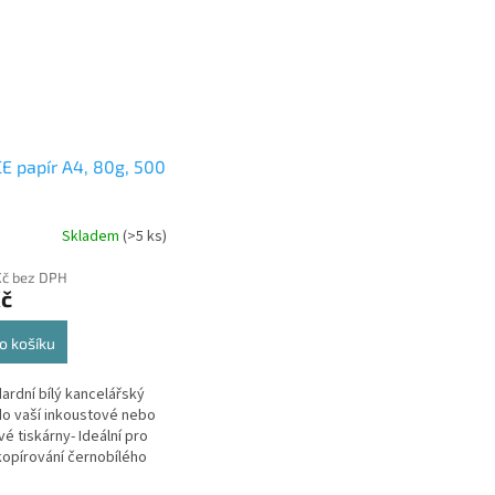
E papír A4, 80g, 500
Skladem
(>5 ks)
Kč bez DPH
Kč
o košíku
dardní bílý kancelářský
do vaší inkoustové nebo
vé tiskárny- Ideální pro
 kopírování černobílého
 V jednom kartonu