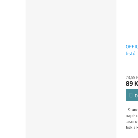
OFFIC
listů
73,55 
89 
D
- Stan
papír 
lasero
tisk a
textu-