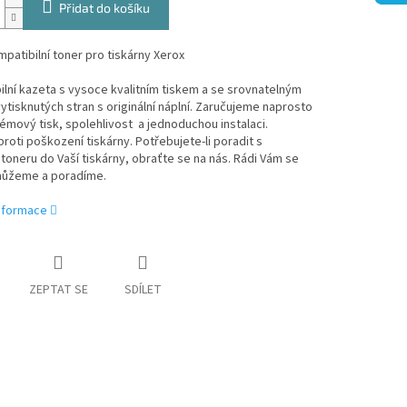
Přidat do košíku
patibilní toner pro tiskárny Xerox
lní kazeta s vysoce kvalitním tiskem a se srovnatelným
tisknutých stran s originální náplní. Zaručujeme naprosto
mový tisk, spolehlivost a jednoduchou instalaci.
roti poškození tiskárny. Potřebujete-li poradit s
oneru do Vaší tiskárny, obraťte se na nás. Rádi Vám se
ůžeme a poradíme.
informace
ZEPTAT SE
SDÍLET