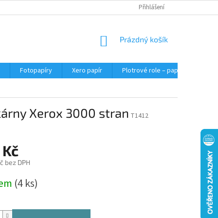
Přihlášení
NÁKUPNÍ
Prázdný košík
KOŠÍK
Fotopapíry
Xero papír
Plotrové role – papír do plotru A0
kárny Xerox 3000 stran
T1412
 Kč
č bez DPH
dem
(4 ks)