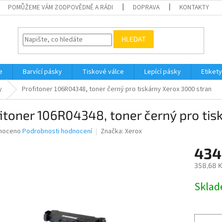
POMŮŽEME VÁM ZODPOVĚDNĚ A RÁDI
DOPRAVA
KONTAKTY
HLEDAT
e
Barvící pásky
Tiskové válce
Lepící pásky
Etikety
y
Profitoner 106R04348, toner černý pro tiskárny Xerox 3000 stran
itoner 106R04348, toner černý pro tis
né
noceno
Podrobnosti hodnocení
Značka:
Xerox
ní
434
u
358,68 K
Měrná
Skla
cena:
ek.