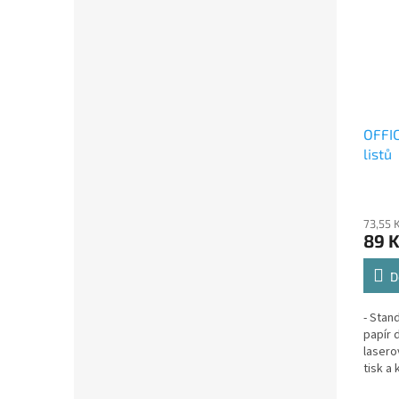
OFFIC
listů
73,55 
89 
D
- Stan
papír 
lasero
tisk a
textu-