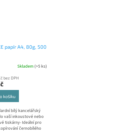
E papír A4, 80g, 500
Skladem
(>5 ks)
Kč bez DPH
Kč
o košíku
dardní bílý kancelářský
do vaší inkoustové nebo
vé tiskárny- Ideální pro
 kopírování černobílého
 V jednom kartonu