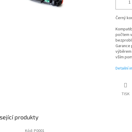
Černý kom
Kompatibi
počtem vy
bezproblé
Garance p
výběrem t
vším pom
Detailní 
TISK
sející produkty
Kód:
P0001