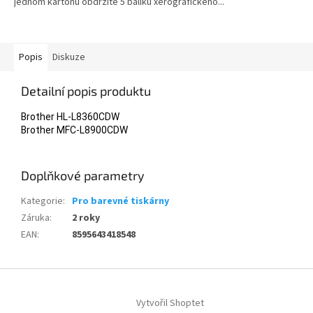
jednom kartonu obdržíte 5 balíku xerografického...
Popis
Diskuze
Detailní popis produktu
Brother HL-L8360CDW
Brother MFC-L8900CDW
Doplňkové parametry
Kategorie
:
Pro barevné tiskárny
Záruka
:
2 roky
EAN
:
8595643418548
Z
á
Vytvořil Shoptet
p