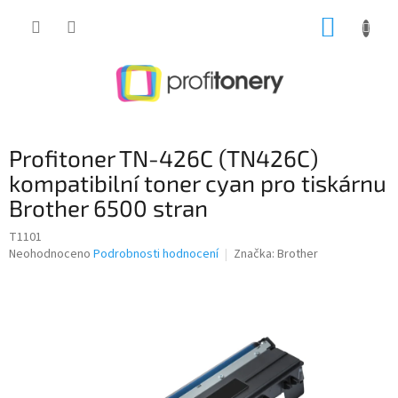
Přejít
NÁKUP
na
obsah
KOŠÍK
Profitoner TN-426C (TN426C)
kompatibilní toner cyan pro tiskárnu
Brother 6500 stran
T1101
Průměrné
Neohodnoceno
Podrobnosti hodnocení
Značka:
Brother
hodnocení
produktu
je
0,0
z
5
hvězdiček.