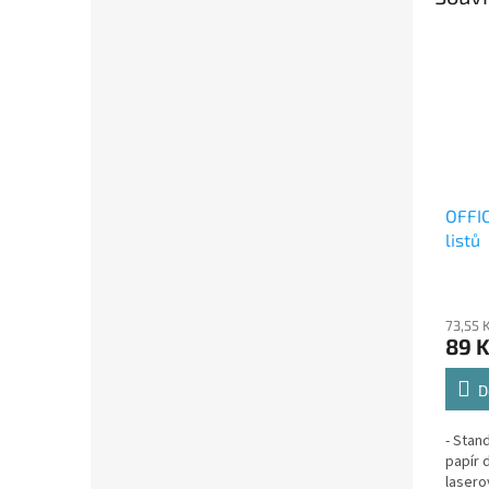
OFFIC
listů
73,55 
89 
D
- Stan
papír 
lasero