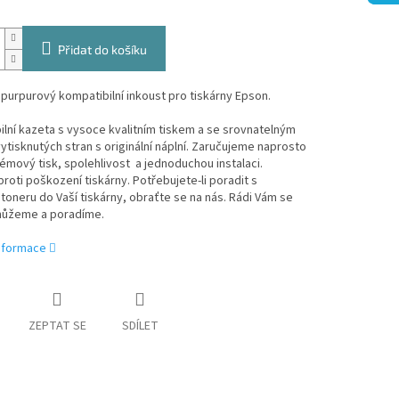
Přidat do košíku
purpurový kompatibilní inkoust pro tiskárny Epson.
lní kazeta s vysoce kvalitním tiskem a se srovnatelným
tisknutých stran s originální náplní. Zaručujeme naprosto
mový tisk, spolehlivost a jednoduchou instalaci.
roti poškození tiskárny. Potřebujete-li poradit s
oneru do Vaší tiskárny, obraťte se na nás. Rádi Vám se
ůžeme a poradíme.
informace
ZEPTAT SE
SDÍLET