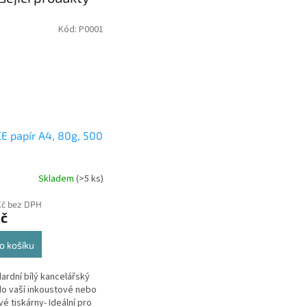
Kód:
P0001
E papír A4, 80g, 500
Skladem
(>5 ks)
Kč bez DPH
Kč
o košíku
dardní bílý kancelářský
do vaší inkoustové nebo
vé tiskárny- Ideální pro