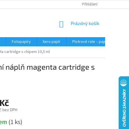
Přihlášení
NÁKUPNÍ
Prázdný košík
KOŠÍK
Fotopapíry
Xero papír
Plotrové role – papír do plotru A0
ta cartridge s chipem 10,5 ml
ní náplň magenta cartridge s
 Kč
č bez DPH
dem
(1 ks)