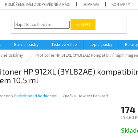
POMŮŽEME VÁM ZODPOVĚDNĚ A RÁDI
DOPRAVA
KONTAKTY
HLEDAT
e
Barvící pásky
Tiskové válce
Lepící pásky
Etikety
vné tiskárny
Profitoner HP 912XL (3YL82AE) kompatibilní náplň magen
itoner HP 912XL (3YL82AE) kompatibil
em 10,5 ml
né
noceno
Podrobnosti hodnocení
Značka:
Hewlett Packard
ní
174
u
143,80 K
Měrná
Skla
cena:
ek.