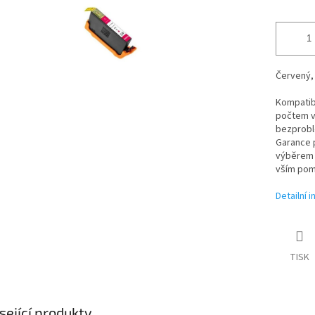
Červený, 
Kompatibi
počtem vy
bezproblé
Garance p
výběrem t
vším pom
Detailní 
TISK
sející produkty