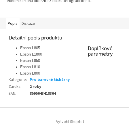
jednom kartonu obdržíte 5 balíku xerografického...
Popis
Diskuze
Detailní popis produktu
Doplňkové
Epson L805
parametry
Epson L1800
Epson L850
Epson L810
Epson L800
Kategorie
:
Pro barevné tiskárny
Záruka
:
2 roky
EAN
:
8595643418364
Z
á
Vytvořil Shoptet
p