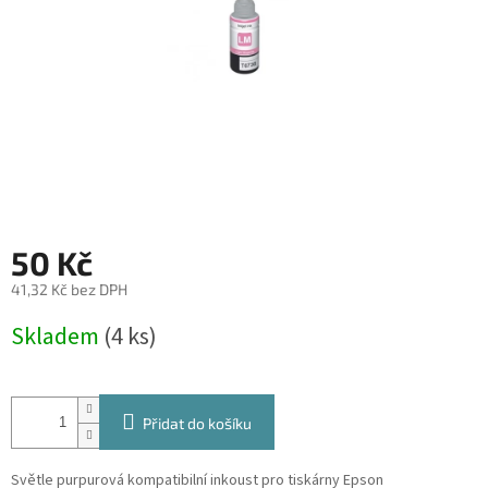
50 Kč
41,32 Kč bez DPH
Měrná
Skladem
(4 ks)
cena:
Přidat do košíku
Světle purpurová kompatibilní inkoust pro tiskárny Epson