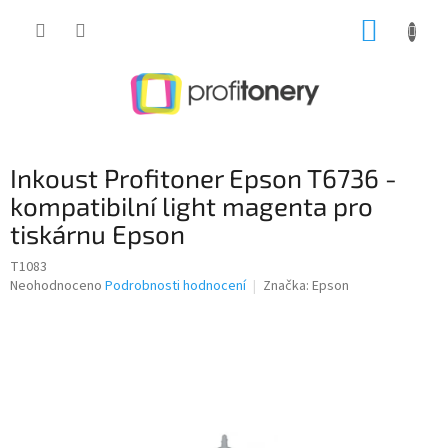
Přejít
NÁKUP
na
obsah
KOŠÍK
Inkoust Profitoner Epson T6736 -
kompatibilní light magenta pro
tiskárnu Epson
T1083
Průměrné
Neohodnoceno
Podrobnosti hodnocení
Značka:
Epson
hodnocení
produktu
je
0,0
z
5
hvězdiček.