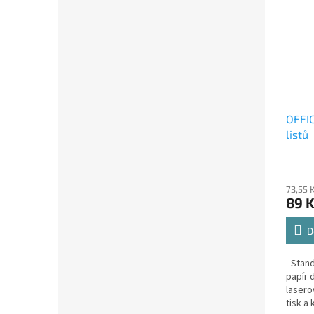
OFFIC
listů
73,55 
89 
D
- Stan
papír 
lasero
tisk a