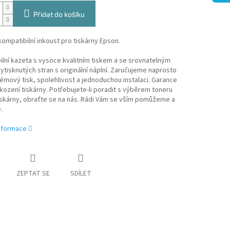
Přidat do košíku
ompatibilní inkoust pro tiskárny Epson.
lní kazeta s vysoce kvalitním tiskem a se srovnatelným
tisknutých stran s originální náplní. Zaručujeme naprosto
mový tisk, spolehlivost a jednoduchou instalaci. Garance
kození tiskárny. Potřebujete-li poradit s výběrem toneru
iskárny, obraťte se na nás. Rádi Vám se vším pomůžeme a
.
informace
ZEPTAT SE
SDÍLET