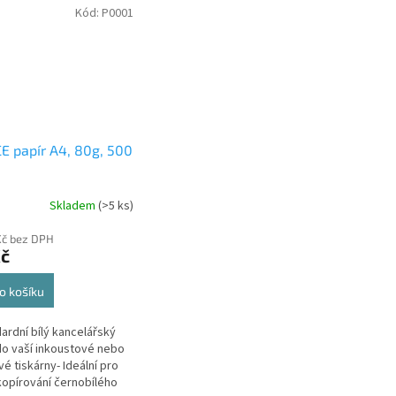
Kód:
P0001
E papír A4, 80g, 500
Skladem
(>5 ks)
Kč bez DPH
Kč
o košíku
dardní bílý kancelářský
do vaší inkoustové nebo
vé tiskárny- Ideální pro
 kopírování černobílého