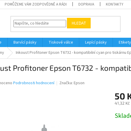
POMŮŽEME VÁM ZODPOVĚDNĚ A RÁDI
DOPRAVA
KONTAKTY
HLEDAT
e
Barvící pásky
Tiskové válce
Lepící pásky
Etikety
rny
Inkoust Profitoner Epson T6732 - kompatibilní cyan pro tiskárnu E
ust Profitoner Epson T6732 - kompatib
né
noceno
Podrobnosti hodnocení
Značka:
Epson
ní
50 
u
41,32 Kč
Měrná
Skla
cena:
ek.