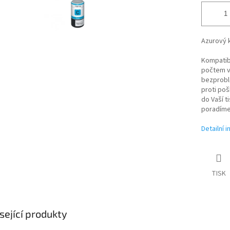
Azurový k
Kompatibi
počtem vy
bezproblé
proti poš
do Vaší t
poradíme
Detailní 
TISK
sející produkty