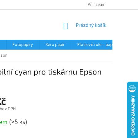
Přihlášení
NÁKUPNÍ
Prázdný košík
KOŠÍK
Fotopapíry
Xero papír
Plotrové role – papír do plotru A0
pson
ilní cyan pro tiskárnu Epson
Kč
 bez DPH
dem
(>5 ks)