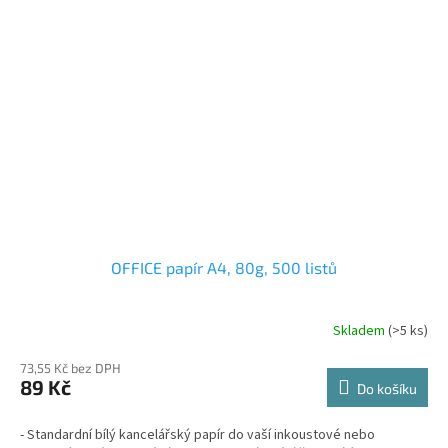
OFFICE papír A4, 80g, 500 listů
Skladem
(>5 ks)
73,55 Kč bez DPH
89 Kč
Do košíku
- Standardní bílý kancelářský papír do vaší inkoustové nebo