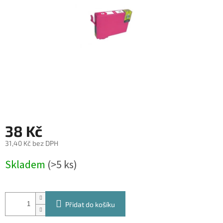
38 Kč
31,40 Kč bez DPH
Měrná
Skladem
(>5 ks)
cena:
Přidat do košíku