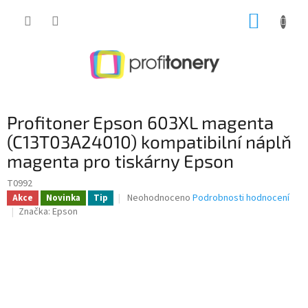
Přejít
NÁKUP
na
obsah
KOŠÍK
Profitoner Epson 603XL magenta
(C13T03A24010) kompatibilní náplň
magenta pro tiskárny Epson
T0992
Průměrné
Neohodnoceno
Podrobnosti hodnocení
Akce
Novinka
Tip
hodnocení
Značka:
Epson
produktu
je
0,0
z
5
hvězdiček.