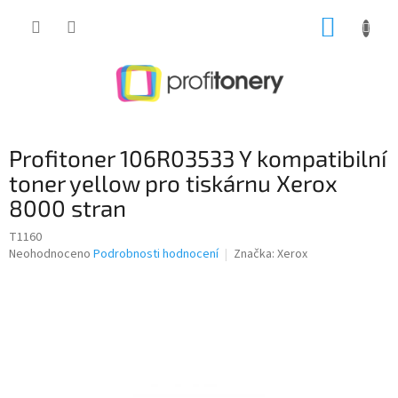
Přejít
NÁKUP
na
obsah
KOŠÍK
Profitoner 106R03533 Y kompatibilní
toner yellow pro tiskárnu Xerox
8000 stran
T1160
Průměrné
Neohodnoceno
Podrobnosti hodnocení
Značka:
Xerox
hodnocení
produktu
je
0,0
z
5
hvězdiček.