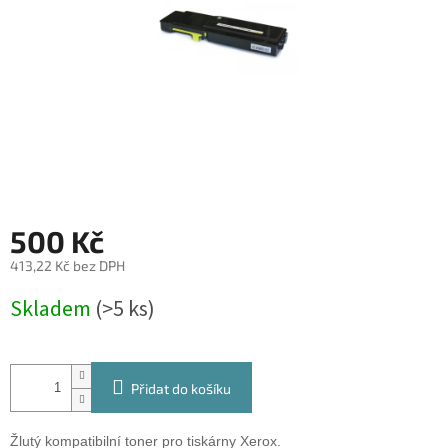
500 Kč
413,22 Kč bez DPH
Měrná
Skladem
(>5 ks)
cena:
Přidat do košíku
Žlutý kompatibilní toner pro tiskárny Xerox.