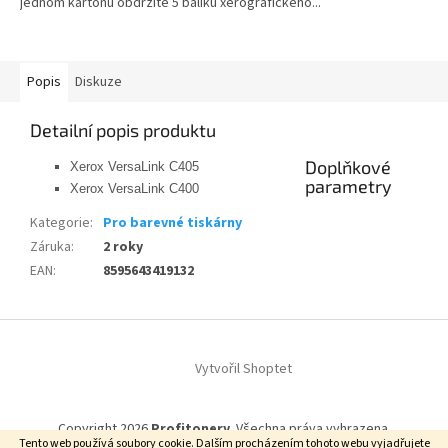
jednom kartonu obdržíte 5 balíku xerografického...
Popis
Diskuze
Detailní popis produktu
Doplňkové
Xerox VersaLink C405
parametry
Xerox VersaLink C400
Kategorie
:
Pro barevné tiskárny
Záruka
:
2 roky
EAN
:
8595643419132
Z
á
Vytvořil Shoptet
p
a
t
Copyright 2026
Profitonery
. Všechna práva vyhrazena.
í
Tento web používá soubory cookie. Dalším procházením tohoto webu vyjadřujete