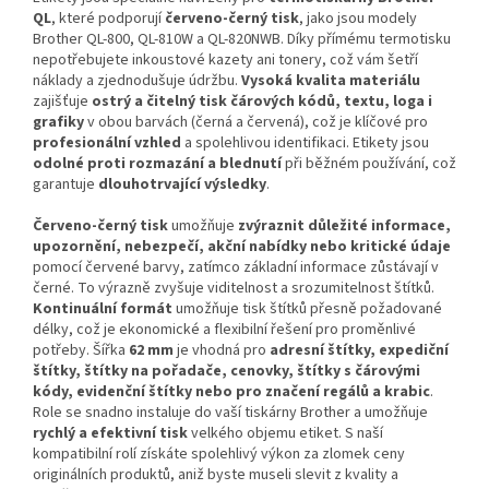
QL
, které podporují
červeno-černý tisk
, jako jsou modely
Brother QL-800, QL-810W a QL-820NWB. Díky přímému termotisku
nepotřebujete inkoustové kazety ani tonery, což vám šetří
náklady a zjednodušuje údržbu.
Vysoká kvalita materiálu
zajišťuje
ostrý a čitelný tisk čárových kódů, textu, loga i
grafiky
v obou barvách (černá a červená), což je klíčové pro
profesionální vzhled
a spolehlivou identifikaci. Etikety jsou
odolné proti rozmazání a blednutí
při běžném používání, což
garantuje
dlouhotrvající výsledky
.
Červeno-černý tisk
umožňuje
zvýraznit důležité informace,
upozornění, nebezpečí, akční nabídky nebo kritické údaje
pomocí červené barvy, zatímco základní informace zůstávají v
černé. To výrazně zvyšuje viditelnost a srozumitelnost štítků.
Kontinuální formát
umožňuje tisk štítků přesně požadované
délky, což je ekonomické a flexibilní řešení pro proměnlivé
potřeby. Šířka
62 mm
je vhodná pro
adresní štítky, expediční
štítky, štítky na pořadače, cenovky, štítky s čárovými
kódy, evidenční štítky nebo pro značení regálů a krabic
.
Role se snadno instaluje do vaší tiskárny Brother a umožňuje
rychlý a efektivní tisk
velkého objemu etiket. S naší
kompatibilní rolí získáte spolehlivý výkon za zlomek ceny
originálních produktů, aniž byste museli slevit z kvality a