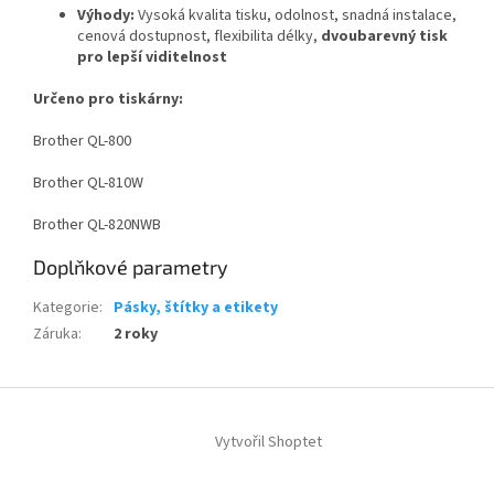
Výhody:
Vysoká kvalita tisku, odolnost, snadná instalace,
cenová dostupnost, flexibilita délky,
dvoubarevný tisk
pro lepší viditelnost
Určeno pro tiskárny:
Brother QL-800
Brother QL-810W
Brother QL-820NWB
Doplňkové parametry
Kategorie
:
Pásky, štítky a etikety
Záruka
:
2 roky
Z
á
Vytvořil Shoptet
p
a