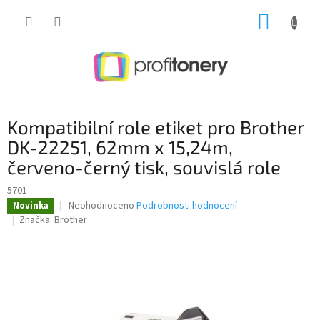
Přejít
NÁKUP
na
obsah
KOŠÍK
Kompatibilní role etiket pro Brother
DK-22251, 62mm x 15,24m,
červeno-černý tisk, souvislá role
5701
Průměrné
Neohodnoceno
Podrobnosti hodnocení
Novinka
hodnocení
Značka:
Brother
produktu
je
0,0
z
5
hvězdiček.