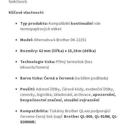
funkčnosti.
Klíčové vlastnosti:
Typ produktu:
Kompatibilní
kontinuální
role
termopapírových etiket
Model:
Alternativa k Brother DK-22251
Rozměry:
62 mm (šířka) x 15,24 m (délka)
Technologie tisku:
Přímý termotisk (bez
inkoustu/toneru)
Barva tisku:
Černá a červená
(na bílém podkladu)
Použití:
Adresní štítky, čárové kódy, evidenční štítky,
cenovky, logistika, skladování, archivace,
upozornění,
bezpečnostní značení, vizuální zvýraznění
Kompatibilita:
Tiskárny Brother QL-xxx podporující
červeno-černý tisk (např.
Brother QL-800, QL-810W, QL-
820NWB
)