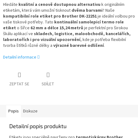
Hledáte
kvalitní a cenově dostupnou alternativu
k originálním
etiketám, která vám umožní tisknout
dvěma barvami
? Naše
kompatibilní role etiket pro Brother DK-22251
je ideální volbou pro
vaše tiskové potřeby. Tato
kontinuální samolepicí termo role
etiket
o šířce
62 mm a délce 15,24 metrů
je perfektní pro širokou
škálu aplikací ve
skladech, logistice, maloobchodě, kancelářích,
laboratořích i pro vizuální upozornění
, kde je potřeba flexibilní
tvorba štítků různé délky a
výrazné barevné odlišení
.
Detailní informace
ZEPTAT SE
SDÍLET
Popis
Diskuze
Detailní popis produktu
Etikety jsou speciálně navrženy pro
termotiskárny Brother