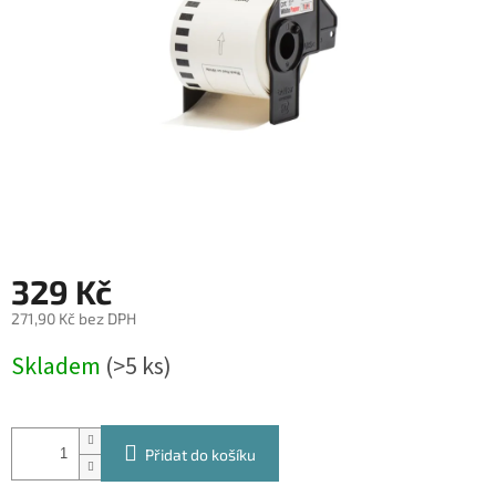
329 Kč
271,90 Kč bez DPH
Měrná
Skladem
(>5 ks)
cena:
Přidat do košíku