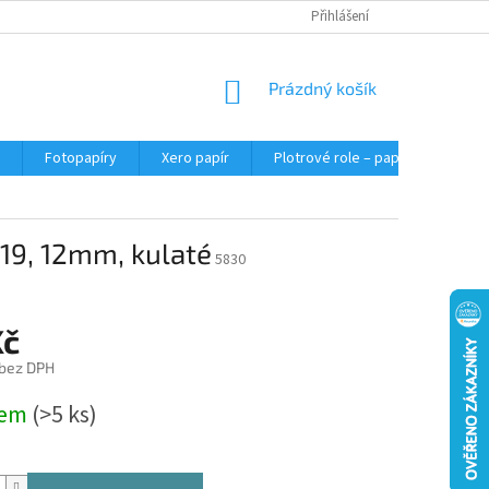
Přihlášení
NÁKUPNÍ
Prázdný košík
KOŠÍK
Fotopapíry
Xero papír
Plotrové role – papír do plotru A0
219, 12mm, kulaté
5830
Kč
 bez DPH
dem
(>5 ks)