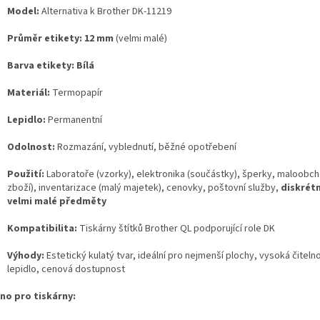
Model:
Alternativa k Brother DK-11219
Průměr etikety:
12 mm
(velmi malé)
Barva etikety:
Bílá
Materiál:
Termopapír
Lepidlo:
Permanentní
Odolnost:
Rozmazání,
vyblednutí,
běžné opotřebení
Použití:
Laboratoře (vzorky),
elektronika (součástky),
šperky,
maloobch
zboží),
inventarizace (malý majetek),
cenovky,
poštovní služby,
diskrétn
velmi malé předměty
Kompatibilita:
Tiskárny štítků Brother QL podporující role DK
Výhody:
Estetický kulatý tvar,
ideální pro nejmenší plochy,
vysoká čitelno
lepidlo,
cenová dostupnost
no pro tiskárny: