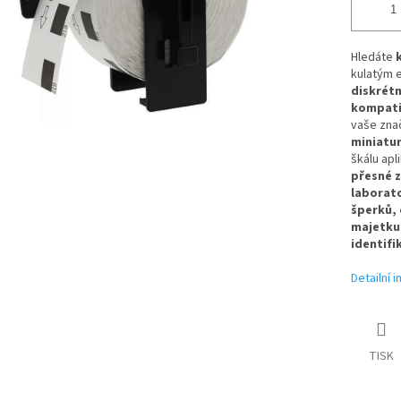
Hledáte
kulatým e
diskrét
kompatib
vaše znač
miniatu
škálu apli
přesné 
laborato
šperků, 
majetku,
identifi
Detailní 
TISK