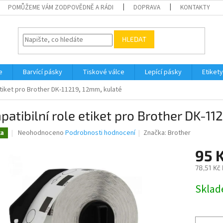
POMŮŽEME VÁM ZODPOVĚDNĚ A RÁDI
DOPRAVA
KONTAKTY
HLEDAT
e
Barvící pásky
Tiskové válce
Lepící pásky
Etikety
etiket pro Brother DK-11219, 12mm, kulaté
atibilní role etiket pro Brother DK-11
Průměrné
Neohodnoceno
Podrobnosti hodnocení
Značka:
Brother
ka
hodnocení
produktu
95 
je
78,51 Kč
0,0
z
Měrná
Skla
5
cena:
hvězdiček.