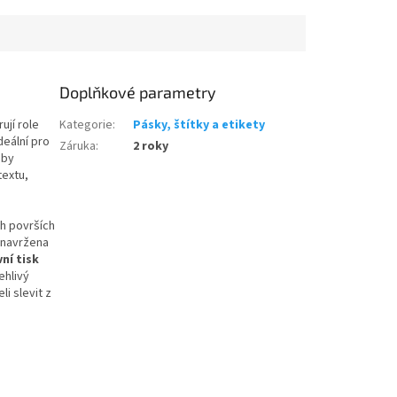
Doplňkové parametry
ují role
Kategorie
:
Pásky, štítky a etikety
deální pro
Záruka
:
2 roky
 by
textu,
h površích
 navržena
vní tisk
ehlivý
i slevit z