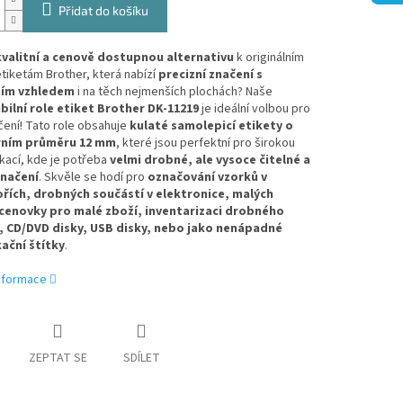
Přidat do košíku
kvalitní a cenově dostupnou alternativu
k originálním
tiketám Brother,
která nabízí
precizní značení s
ním vzhledem
i na těch nejmenších plochách?
Naše
ilní role etiket Brother DK-11219
je ideální volbou pro
ení!
Tato role obsahuje
kulaté samolepicí etikety o
rním průměru 12 mm
,
které jsou perfektní pro širokou
kací,
kde je potřeba
velmi drobné, ale vysoce čitelné a
značení
.
Skvěle se hodí pro
označování vzorků v
řích, drobných součástí v elektronice, malých
cenovky pro malé zboží, inventarizaci drobného
 CD/DVD disky, USB disky, nebo jako nenápadné
kační štítky
.
informace
ZEPTAT SE
SDÍLET