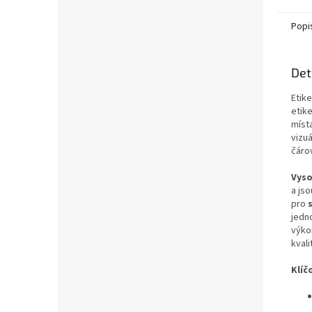
Popi
Det
Etike
etike
míst
vizuá
čáro
Vyso
a js
pro
jedno
výko
kvali
Klíč