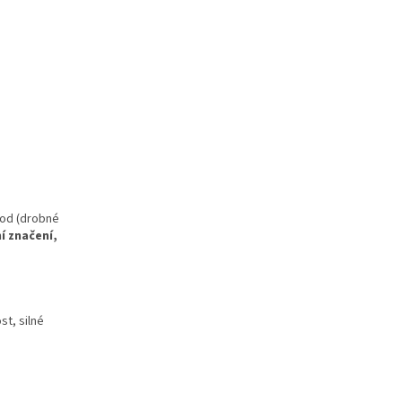
od (drobné
í značení,
st,
silné