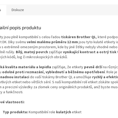
s
Diskuze
ailní popis produktu
ty jsou plně kompatibilní s celou řadou
tiskáren Brother QL
,
které podpor
t DK.
Díky svému
velmi malému průměru 12 mm
jsou tyto kulaté etikety i
a s extrémně omezeným prostorem,
kde by jiné štítky nebyly vhodné nebo
lně rušily.
Bílý, matný povrch
zajišťuje
vynikající kontrast a ostrý tisk
vých kódů,
log či mikroskopických obrázků.
ká kvalita materiálu a lepidla
zajišťuje,
že etikety
pevně drží
na různýc
ou
odolné proti rozmazání, vyblednutí a běžnému opotřebení
.
Role je
snadnou instalaci
do vaší tiskárny Brother QL a umožňuje
rychlý a efekti
tlivých etiket nebo větších sérií.
S naší kompatibilní rolí etiket získáte spol
n a precizní výsledky za zlomek ceny originálních produktů,
aniž byste musel
ty a funkčnosti.
ové vlastnosti:
Typ produktu:
Kompatibilní role
kulatých
etiket