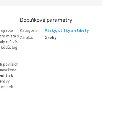
Doplňkové parametry
ují role
Kategorie
:
Pásky, štítky a etikety
 pro místa s
Záruka
:
2 roky
ly rušivě.
 kódů, log
h površích
e navržena
vní tisk
ehlivý
e museli