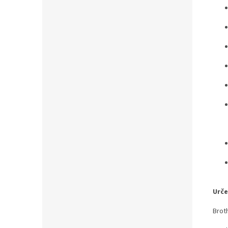
Urče
Brot