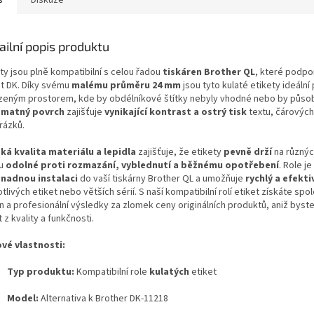
s
Diskuze
ailní popis produktu
ty jsou plně kompatibilní s celou řadou
tiskáren Brother QL
, které podpor
et DK. Díky svému
malému průměru 24 mm
jsou tyto kulaté etikety ideální
eným prostorem, kde by obdélníkové štítky nebyly vhodné nebo by působi
, matný povrch
zajišťuje
vynikající kontrast a ostrý tisk
textu, čárových
rázků.
ká kvalita materiálu a lepidla
zajišťuje, že etikety
pevně drží
na různýc
ou
odolné proti rozmazání, vyblednutí a běžnému opotřebení
. Role j
snadnou instalaci
do vaší tiskárny Brother QL a umožňuje
rychlý a efekti
tlivých etiket nebo větších sérií. S naší kompatibilní rolí etiket získáte spol
n a profesionální výsledky za zlomek ceny originálních produktů, aniž byst
t z kvality a funkčnosti.
ové vlastnosti:
Typ produktu:
Kompatibilní role
kulatých
etiket
Model:
Alternativa k Brother DK-11218