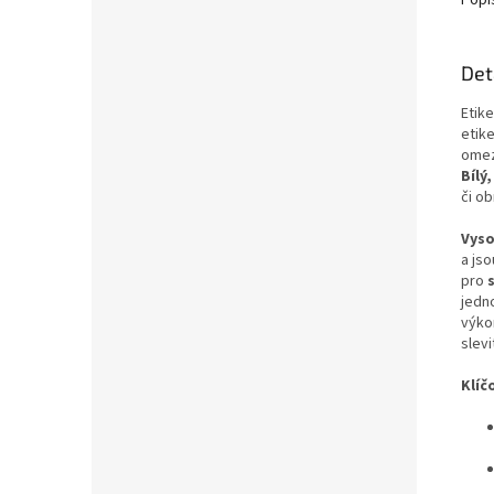
Popi
Det
Etike
etik
omez
Bílý
či ob
Vyso
a js
pro
jedno
výko
slevi
Klíč