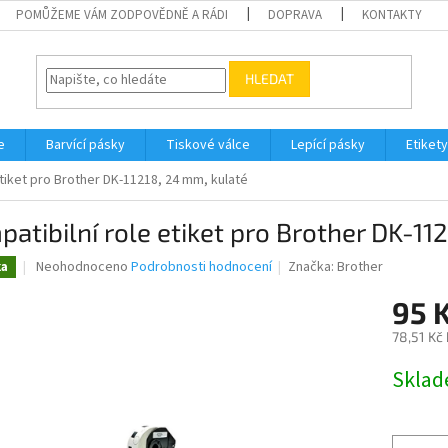
POMŮŽEME VÁM ZODPOVĚDNĚ A RÁDI
DOPRAVA
KONTAKTY
HLEDAT
e
Barvící pásky
Tiskové válce
Lepící pásky
Etikety
etiket pro Brother DK-11218, 24 mm, kulaté
atibilní role etiket pro Brother DK-11
Průměrné
Neohodnoceno
Podrobnosti hodnocení
Značka:
Brother
ka
hodnocení
produktu
95 
je
78,51 Kč
0,0
z
Měrná
Skla
5
cena:
hvězdiček.