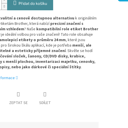
Přidat do košíku
kvalitní a cenově dostupnou alternativu
k originálním
tiketám Brother, která nabízí
precizní značení s
ním vzhledem
? Naše
kompatibilní role etiket Brother
8
je ideální volbou pro vaše značení! Tato role obsahuje
amolepicí etikety o průměru 24 mm
, které jsou
 pro širokou škálu aplikací, kde je potřeba
menší, ale
itelné a esteticky příjemné značení
. Skvěle se hodí
čování složek, šanony, CD/DVD disky, krabice,
 s menší plochou, inventarizaci majetku, cenovky,
opisy, nebo jako dárkové či speciální štítky
.
informace
ZEPTAT SE
SDÍLET