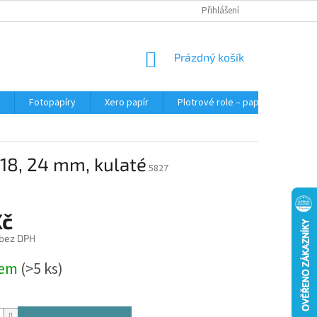
Přihlášení
NÁKUPNÍ
Prázdný košík
KOŠÍK
Fotopapíry
Xero papír
Plotrové role – papír do plotru A0
218, 24 mm, kulaté
5827
Kč
 bez DPH
dem
(>5 ks)