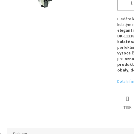
Hledáte
kulatým e
elegant
DK-1121
kulaté s
perfektní
vysoce č
pro
ozna
produkty
obaly, d
Detailní 
TISK