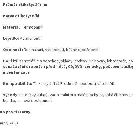
Průměr etikety:
24 mm
Barva etikety:
Bílá
Materiál:
Termopapír
Lepidlo:
Permanentní
Odolnost:
Rozmazání, vyblednutí, běžné opotřebení
Použití:
Kancelář, maloobchod, sklady, archivy, knihovny, laboratoře, d
označování drobných předmětů, CD/DVD, cenovky, poštovní služby
inventarizace
Kompatibilita:
Tiskárny štítků Brother QL podporující role DK
Výhody:
Estetický kulatý tvar, ideální pro malé plochy, vysoká čitelnost, 
lepidlo, cenová dostupnost
no pro tiskárny:
her QL-800