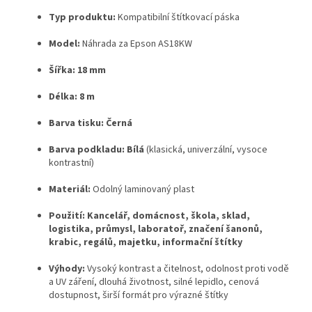
Typ produktu:
Kompatibilní štítkovací páska
Model:
Náhrada za Epson AS18KW
Šířka:
18 mm
Délka:
8 m
Barva tisku:
Černá
Barva podkladu:
Bílá
(klasická, univerzální, vysoce
kontrastní)
Materiál:
Odolný laminovaný plast
Použití:
Kancelář, domácnost, škola, sklad,
logistika, průmysl, laboratoř, značení šanonů,
krabic, regálů, majetku, informační štítky
Výhody:
Vysoký kontrast a čitelnost, odolnost proti vodě
a UV záření, dlouhá životnost, silné lepidlo, cenová
dostupnost, širší formát pro výrazné štítky