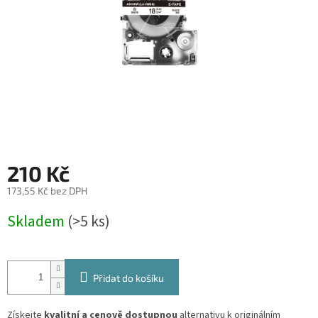
210 Kč
173,55 Kč bez DPH
Měrná
Skladem
(>5 ks)
cena:
Přidat do košíku
Získejte
kvalitní a cenově dostupnou
alternativu k originálním