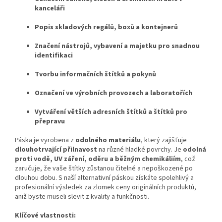
kanceláři
Popis skladových regálů, boxů a kontejnerů
Značení nástrojů, vybavení a majetku pro snadnou
identifikaci
Tvorbu informačních štítků a pokynů
Označení ve výrobních provozech a laboratořích
Vytváření větších adresních štítků a štítků pro
přepravu
Páska je vyrobena z
odolného materiálu
, který zajišťuje
dlouhotrvající přilnavost
na různé hladké povrchy. Je
odolná
proti vodě, UV záření, oděru a běžným chemikáliím
, což
zaručuje, že vaše štítky zůstanou čitelné a nepoškozené po
dlouhou dobu. S naší alternativní páskou získáte spolehlivý a
profesionální výsledek za zlomek ceny originálních produktů,
aniž byste museli slevit z kvality a funkčnosti.
Klíčové vlastnosti: