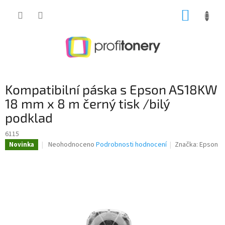
Přejít
NÁKUP
na
obsah
KOŠÍK
Kompatibilní páska s Epson AS18KW
18 mm x 8 m černý tisk /bilý
podklad
6115
Průměrné
Neohodnoceno
Podrobnosti hodnocení
Značka:
Epson
Novinka
hodnocení
produktu
je
0,0
z
5
hvězdiček.