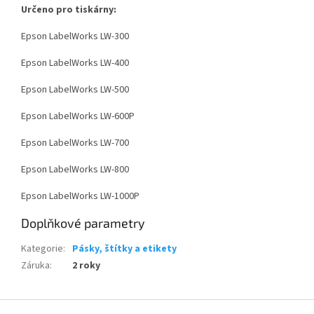
Určeno pro tiskárny:
Epson LabelWorks LW-300
Epson LabelWorks LW-400
Epson LabelWorks LW-500
Epson LabelWorks LW-600P
Epson LabelWorks LW-700
Epson LabelWorks LW-800
Epson LabelWorks LW-1000P
Doplňkové parametry
Kategorie
:
Pásky, štítky a etikety
Záruka
:
2 roky
Z