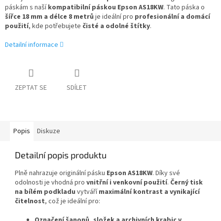
páskám s naší
kompatibilní páskou Epson AS18KW
. Tato páska o
šířce
18 mm a délce 8 metrů
je ideální pro
profesionální a domácí
použití
, kde potřebujete
čisté a odolné štítky
.
Detailní informace
ZEPTAT SE
SDÍLET
Popis
Diskuze
Detailní popis produktu
Plně nahrazuje originální pásku
Epson AS18KW
. Díky své
odolnosti je vhodná pro
vnitřní i venkovní použití
.
Černý tisk
na bílém podkladu
vytváří
maximální kontrast a vynikající
čitelnost
, což je ideální pro:
Označení šanonů, složek a archivních krabic v