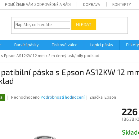
POMŮŽEME VÁM ZODPOVĚDNĚ A RÁDI
DOPRAVA
KONTAKTY
HLEDAT
e
Barvící pásky
Tiskové válce
Lepící pásky
Etikety
 s Epson AS12KW 12 mm x 8 m černý tisk/ bílý podklad
atibilní páska s Epson AS12KW 12 mm 
klad
Průměrné
Neohodnoceno
Podrobnosti hodnocení
Značka:
Epson
ka
hodnocení
produktu
226
je
186,78 K
0,0
z
Měrná
Skla
5
cena:
hvězdiček.