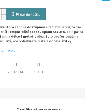
Přidat do košíku
kvalitní a cenově dostupnou
alternativu k originálním
 naší
kompatibilní páskou Epson AS12KW
. Tato páska
2 mm a délce 8 metrů
je ideální pro
profesionální a
použití
, kde potřebujete
čisté a odolné štítky
.
informace
ZEPTAT SE
SDÍLET
Doplňkové parametry