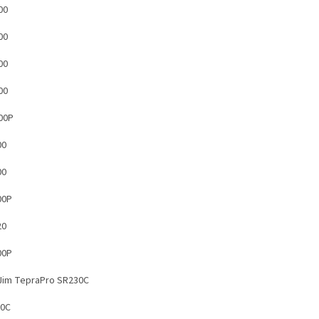
00
00
00
00
00P
00
00
00P
20
00P
Jim TepraPro SR230C
0C