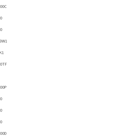
00C
0
0
PBW1
K1
00TF
00P
0
0
0
00D