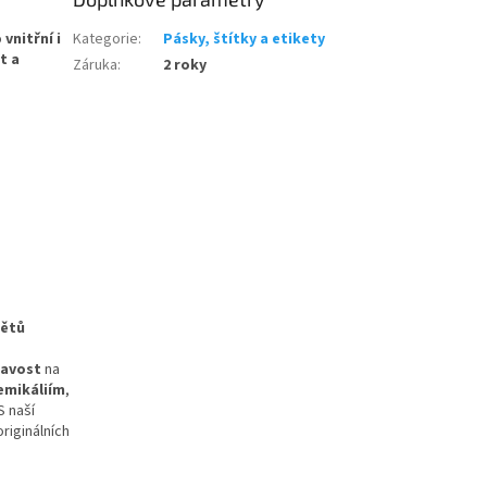
o
vnitřní i
Kategorie
:
Pásky, štítky a etikety
t a
Záruka
:
2 roky
mětů
navost
na
emikáliím
,
S naší
riginálních