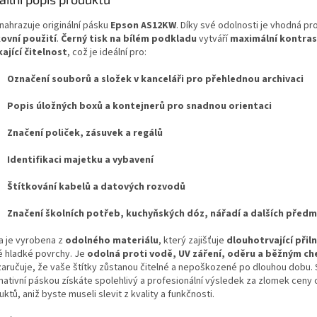
nahrazuje originální pásku
Epson AS12KW
. Díky své odolnosti je vhodná pr
ovní použití
.
Černý tisk na bílém podkladu
vytváří
maximální kontras
kající čitelnost
, což je ideální pro:
Označení souborů a složek v kanceláři pro přehlednou archivaci
Popis úložných boxů a kontejnerů pro snadnou orientaci
Značení poliček, zásuvek a regálů
Identifikaci majetku a vybavení
Štítkování kabelů a datových rozvodů
Značení školních potřeb, kuchyňských dóz, nářadí a dalších před
a je vyrobena z
odolného materiálu
, který zajišťuje
dlouhotrvající přil
é hladké povrchy. Je
odolná proti vodě, UV záření, oděru a běžným ch
zaručuje, že vaše štítky zůstanou čitelné a nepoškozené po dlouhou dobu. 
nativní páskou získáte spolehlivý a profesionální výsledek za zlomek ceny o
ktů, aniž byste museli slevit z kvality a funkčnosti.