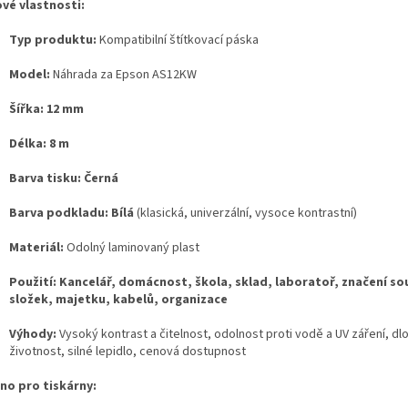
ové vlastnosti:
Typ produktu:
Kompatibilní štítkovací páska
Model:
Náhrada za Epson AS12KW
Šířka:
12 mm
Délka:
8 m
Barva tisku:
Černá
Barva podkladu:
Bílá
(klasická, univerzální, vysoce kontrastní)
Materiál:
Odolný laminovaný plast
Použití:
Kancelář, domácnost, škola, sklad, laboratoř, značení so
složek, majetku, kabelů, organizace
Výhody:
Vysoký kontrast a čitelnost, odolnost proti vodě a UV záření, dl
životnost, silné lepidlo, cenová dostupnost
no pro tiskárny: