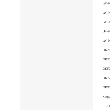
LW-3
LW-4
LW-5
LM-7
LW-9
OK2
OK3
OK5
OK7
OK9
King
SR53