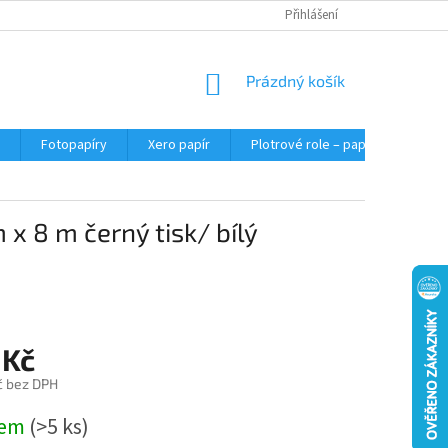
Přihlášení
NÁKUPNÍ
Prázdný košík
KOŠÍK
Fotopapíry
Xero papír
Plotrové role – papír do plotru A0
x 8 m černý tisk/ bílý
 Kč
č bez DPH
dem
(>5 ks)