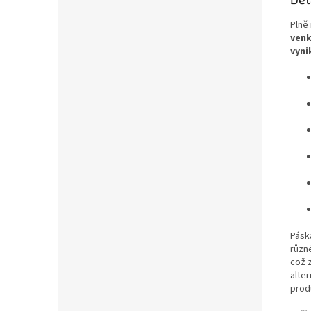
Plně 
venk
vyni
Pásk
různ
což 
alter
produ