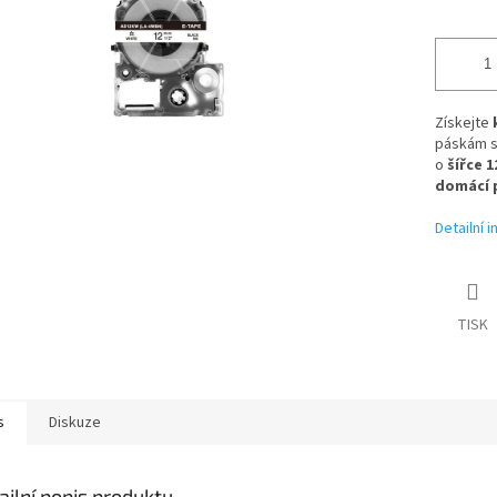
Získejte
páskám s
o
šířce
1
domácí 
Detailní 
TISK
s
Diskuze
ailní popis produktu