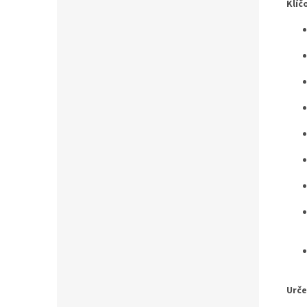
Klíč
Urče