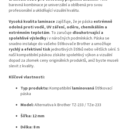
barevná kombinace je univerzální a oblíbená pro svou
profesionální a uklidňující vizuální kvalitu.
Vysoká kvalita laminace
zajišťuje, že je páska
extrémně
odolná proti vodě, UV záření, oděru, chemikáliím a
extrémním teplotám
. To zaručuje
dlouhotrvající a
spolehlivé výsledky
i v náročných podmínkách. Páska se
snadno instaluje do vašeho štítkovače Brother a umožňuje
rychlý a efektivní tisk
jednotlivých štítků nebo větších sérií. S
naší kompatibilní páskou získáte spolehlivý výkon a vizuální
dopad za zlomek ceny originálních produktů, aniž byste museli
slevit z kvality.
Klíčové vlastnosti:
Typ produktu:
Kompatibilní
laminovaná
štítkovací
páska
Model:
Alternativa k Brother TZ-233 / TZe-233
Šířka:
12 mm
Délka:
8 m