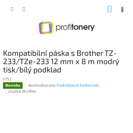
Přejít
NÁKUP
na
obsah
KOŠÍK
Kompatibilní páska s Brother TZ-
233/TZe-233 12 mm x 8 m modrý
tisk/bílý podklad
5752
Průměrné
Neohodnoceno
Podrobnosti hodnocení
Novinka
hodnocení
Značka:
Brother
produktu
je
0,0
z
5
hvězdiček.