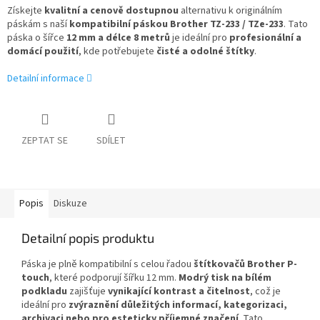
Získejte
kvalitní a cenově dostupnou
alternativu k originálním
páskám s naší
kompatibilní páskou Brother TZ-233 / TZe-233
. Tato
páska o šířce
12 mm a délce 8 metrů
je ideální pro
profesionální a
domácí použití
, kde potřebujete
čisté a odolné štítky
.
Detailní informace
ZEPTAT SE
SDÍLET
Popis
Diskuze
Detailní popis produktu
Páska je plně kompatibilní s celou řadou
štítkovačů Brother P-
touch
, které podporují šířku 12 mm.
Modrý tisk na bílém
podkladu
zajišťuje
vynikající kontrast a čitelnost
, což je
ideální pro
zvýraznění důležitých informací, kategorizaci,
archivaci nebo pro esteticky příjemné značení
. Tato