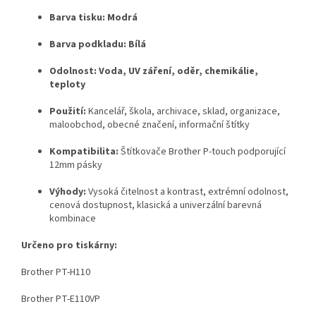
Barva tisku:
Modrá
Barva podkladu:
Bílá
Odolnost:
Voda, UV záření, oděr, chemikálie,
teploty
Použití:
Kancelář, škola, archivace, sklad, organizace,
maloobchod, obecné značení, informační štítky
Kompatibilita:
Štítkovače Brother P-touch podporující
12mm pásky
Výhody:
Vysoká čitelnost a kontrast, extrémní odolnost,
cenová dostupnost, klasická a univerzální barevná
kombinace
Určeno pro tiskárny:
Brother PT-H110
Brother PT-E110VP