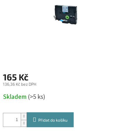
165 Kč
136,36 Kč bez DPH
Měrná
Skladem
(>5 ks)
cena:
Přidat do košíku