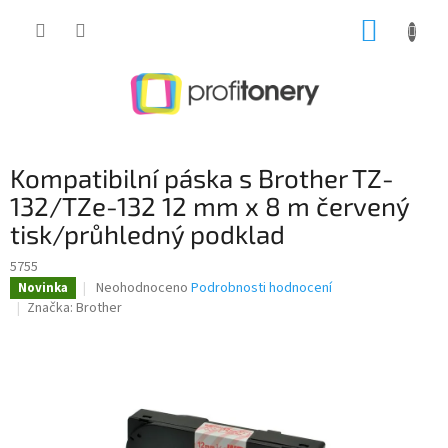
Přejít
NÁKUP
na
obsah
KOŠÍK
Kompatibilní páska s Brother TZ-
132/TZe-132 12 mm x 8 m červený
tisk/průhledný podklad
5755
Průměrné
Neohodnoceno
Podrobnosti hodnocení
Novinka
hodnocení
Značka:
Brother
produktu
je
0,0
z
5
hvězdiček.