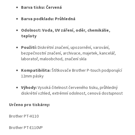
Barva tisku:
Červená
Barva podkladu:
Průhledná
Odolnost:
Voda, UV záření, oděr, chemikálie,
teploty
Použití:
Diskrétní značení, upozornění, varování,
bezpečnostní značení, archivace, majetek, kancelář,
laboratoř, maloobchod, značení skla
Kompatibilita:
Štítkovače Brother P-touch podporující
12mm pásky
Výhody:
Vysoká čitelnost červeného tisku, průhledný
diskrétní vzhled, extrémní odolnost, cenová dostupnost
Určeno pro tiskárny:
Brother PT-H110
Brother PT-E110VP