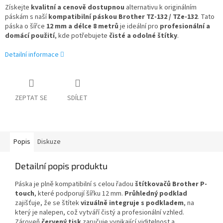
Získejte
kvalitní a cenově dostupnou
alternativu k originálním
páskám s naší
kompatibilní páskou Brother TZ-132 / TZe-132
. Tato
páska o šířce
12 mm a délce 8 metrů
je ideální pro
profesionální a
domácí použití
, kde potřebujete
čisté a odolné štítky
.
Detailní informace
ZEPTAT SE
SDÍLET
Popis
Diskuze
Detailní popis produktu
Páska je plně kompatibilní s celou řadou
štítkovačů Brother P-
touch
, které podporují šířku 12 mm.
Průhledný podklad
zajišťuje, že se štítek
vizuálně integruje s podkladem
, na
který je nalepen, což vytváří čistý a profesionální vzhled.
Zároveň
červený tisk
zaručuje vynikající viditelnost a