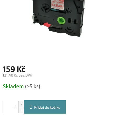
159 Kč
131,40 Kč bez DPH
Měrná
Skladem
(>5 ks)
cena:
Přidat do košíku