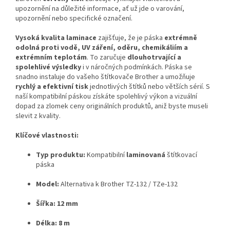
upozornění na důležité informace, ať už jde o varování,
upozornění nebo specifické označení.
Vysoká kvalita laminace
zajišťuje, že je páska
extrémně
odolná proti vodě, UV záření, oděru, chemikáliím a
extrémním teplotám
. To zaručuje
dlouhotrvající a
spolehlivé výsledky
i v náročných podmínkách. Páska se
snadno instaluje do vašeho štítkovače Brother a umožňuje
rychlý a efektivní tisk
jednotlivých štítků nebo větších sérií. S
naší kompatibilní páskou získáte spolehlivý výkon a vizuální
dopad za zlomek ceny originálních produktů, aniž byste museli
slevit z kvality.
Klíčové vlastnosti:
Typ produktu:
Kompatibilní
laminovaná
štítkovací
páska
Model:
Alternativa k Brother TZ-132 / TZe-132
Šířka:
12 mm
Délka:
8 m