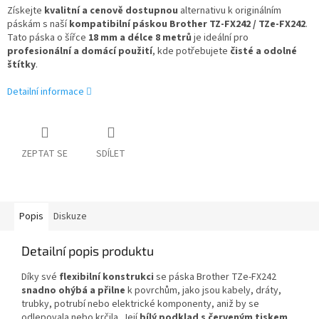
Získejte
kvalitní a cenově dostupnou
alternativu k originálním
páskám s naší
kompatibilní páskou Brother TZ-FX242 / TZe-FX242
.
Tato páska o šířce
18 mm a délce 8 metrů
je ideální pro
profesionální a domácí použití
, kde potřebujete
čisté a odolné
štítky
.
Detailní informace
ZEPTAT SE
SDÍLET
Popis
Diskuze
Detailní popis produktu
Díky své
flexibilní konstrukci
se páska Brother TZe-FX242
snadno ohýbá a přilne
k povrchům, jako jsou kabely, dráty,
trubky, potrubí nebo elektrické komponenty, aniž by se
odlepovala nebo krčila. Její
bílý podklad s červeným tiskem