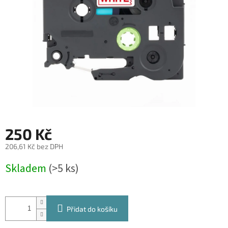
250 Kč
206,61 Kč bez DPH
Měrná
Skladem
(>5 ks)
cena:
Přidat do košíku