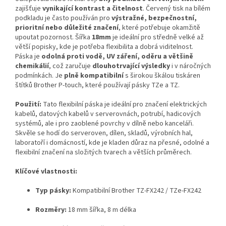
zajišťuje
vynikající kontrast a čitelnost
. Červený tisk na bílém
podkladu je často používán pro
výstražné, bezpečnostní,
prioritní nebo důležité značení
, které potřebuje okamžitě
upoutat pozornost. Šířka
18mm
je ideální pro středně velké až
větší popisky, kde je potřeba flexibilita a dobrá viditelnost.
Páska je
odolná proti vodě, UV záření, oděru a většině
chemikálií
, což zaručuje
dlouhotrvající výsledky
i v náročných
podmínkách. Je
plně kompatibilní
s širokou škálou tiskáren
štítků Brother P-touch, které používají pásky TZe a TZ.
Použití:
Tato flexibilní páska je ideální pro značení elektrických
kabelů, datových kabelů v serverovnách, potrubí, hadicových
systémů, ale i pro zaoblené povrchy v dílně nebo kanceláři.
Skvěle se hodí do serveroven, dílen, skladů, výrobních hal,
laboratoří i domácností, kde je kladen důraz na přesné, odolné a
flexibilní značení na složitých tvarech a větších průměrech.
Klíčové vlastnosti:
Typ pásky:
Kompatibilní Brother TZ-FX242 / TZe-FX242
Rozměry:
18 mm šířka, 8 m délka