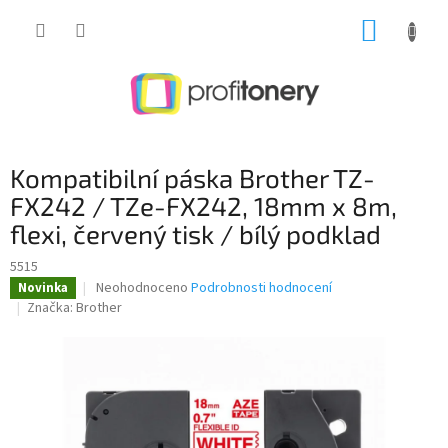
Přejít
NÁKUP
na
obsah
KOŠÍK
Kompatibilní páska Brother TZ-
FX242 / TZe-FX242, 18mm x 8m,
flexi, červený tisk / bílý podklad
5515
Průměrné
Neohodnoceno
Podrobnosti hodnocení
Novinka
hodnocení
Značka:
Brother
produktu
je
0,0
z
5
hvězdiček.