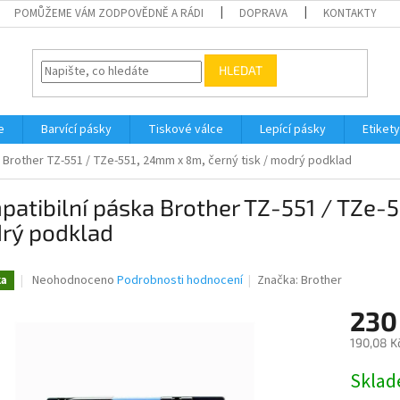
POMŮŽEME VÁM ZODPOVĚDNĚ A RÁDI
DOPRAVA
KONTAKTY
HLEDAT
e
Barvící pásky
Tiskové válce
Lepící pásky
Etikety
 Brother TZ-551 / TZe-551, 24mm x 8m, černý tisk / modrý podklad
atibilní páska Brother TZ-551 / TZe-5
rý podklad
Průměrné
Neohodnoceno
Podrobnosti hodnocení
Značka:
Brother
ka
hodnocení
produktu
230
je
190,08 K
0,0
z
Měrná
Skla
5
cena:
hvězdiček.