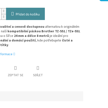
Přidat do košíku
kvalitní a cenově dostupnou
alternativu k originálním
 naší
kompatibilní páskou Brother TZ-551 / TZe-551
.
ka o šířce
24 mm a délce 8 metrů
je ideální pro
nální a domácí použití
, kde potřebujete
čisté a
títky
.
informace
ZEPTAT SE
SDÍLET