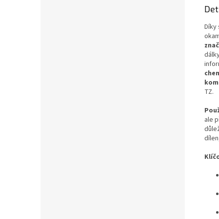
Det
Díky
okam
znač
dálky
info
chem
komp
TZ.
Použ
ale 
důlež
dílen
Klíč