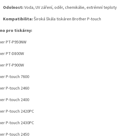
Odolnost:
Voda, UV záření, oděr, chemikálie, extrémní teploty
Kompatibilita:
Široká škála tiskáren Brother P-touch
no pro tiskárny:
her PT-P950NW
her PT-D800W
her PT-P900W
her P-touch 7600
her P-touch 2460
her P-touch 2400
her P-touch 2420PC
her P-touch 2430PC
her P-touch 2450