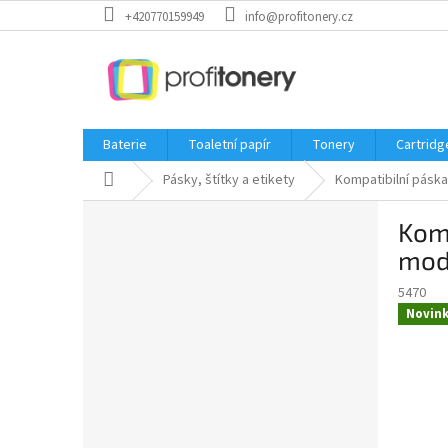
Přejít
+420770159949
info@profitonery.cz
na
obsah
Baterie
Toaletní papír
Tonery
Cartridg
Domů
Pásky, štítky a etikety
Kompatibilní páska
P
Komp
o
s
mod
t
5470
r
Novin
a
n
n
í
p
a