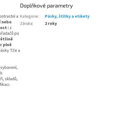
Doplňkové parametry
ntrastní a
Kategorie
:
Pásky, štítky a etikety
í nebo
Záruka
:
2 roky
nost
i z
pořadačů po
většině
Je
plně
 pásky TZe a
 vybavení,
ch
í, skladů,
ikaci.