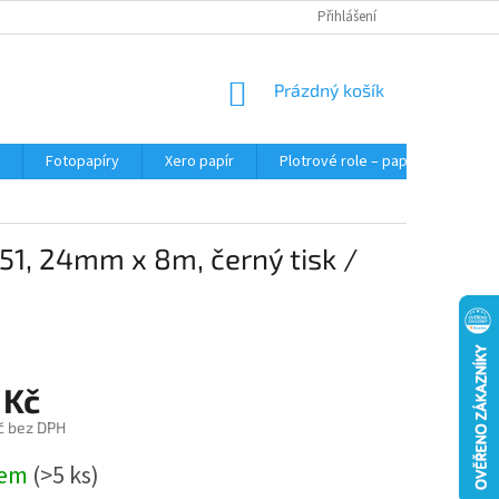
Přihlášení
NÁKUPNÍ
Prázdný košík
KOŠÍK
Fotopapíry
Xero papír
Plotrové role – papír do plotru A0
51, 24mm x 8m, černý tisk /
 Kč
č bez DPH
dem
(>5 ks)