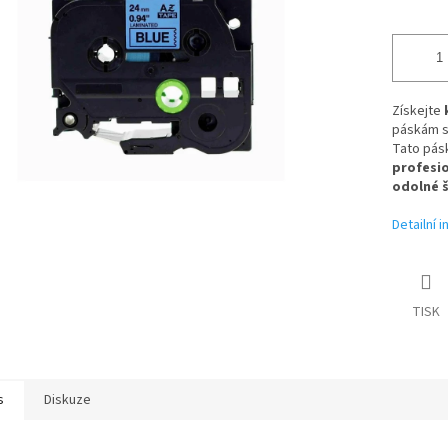
Získejte
páskám s
Tato pás
profesio
odolné š
Detailní 
TISK
s
Diskuze