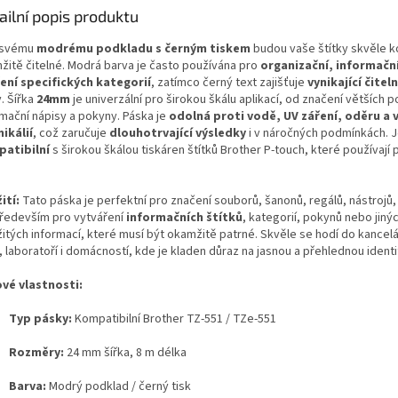
ailní popis produktu
 svému
modrému podkladu s černým tiskem
budou vaše štítky skvěle ko
žitě čitelné. Modrá barva je často používána pro
organizační, informačn
ení specifických kategorií
, zatímco černý text zajišťuje
vynikající čitel
. Šířka
24mm
je univerzální pro širokou škálu aplikací, od značení větších 
rmační nápisy a pokyny. Páska je
odolná proti vodě, UV záření, oděru a 
ikálií
, což zaručuje
dlouhotrvající výsledky
i v náročných podmínkách. 
atibilní
s širokou škálou tiskáren štítků Brother P-touch, které používají
ití:
Tato páska je perfektní pro značení souborů, šanonů, regálů, nástrojů,
především pro vytváření
informačních štítků
, kategorií, pokynů nebo jiný
itých informací, které musí být okamžitě patrné. Skvěle se hodí do kancelář
, laboratoří i domácností, kde je kladen důraz na jasnou a přehlednou identif
ové vlastnosti:
Typ pásky:
Kompatibilní Brother TZ-551 / TZe-551
Rozměry:
24 mm šířka, 8 m délka
Barva:
Modrý podklad / černý tisk